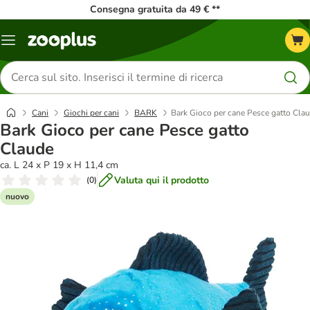
Consegna gratuita da 49 € **
Overview
catalogo
Cerca
prodotti
Cani
Giochi per cani
BARK
Bark Gioco per cane Pesce gatto Cla
Bark Gioco per cane Pesce gatto
Claude
ca. L 24 x P 19 x H 11,4 cm
Valuta qui il prodotto
(
0
)
nuovo