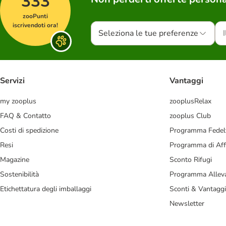
333
zooPunti
iscrivendoti ora!
Seleziona le tue preferenze
Servizi
Vantaggi
my zooplus
zooplusRelax
FAQ & Contatto
zooplus Club
Costi di spedizione
Programma Fedel
Resi
Programma di Affi
Magazine
Sconto Rifugi
Sostenibilità
Programma Alleva
Etichettatura degli imballaggi
Sconti & Vantaggi
Newsletter