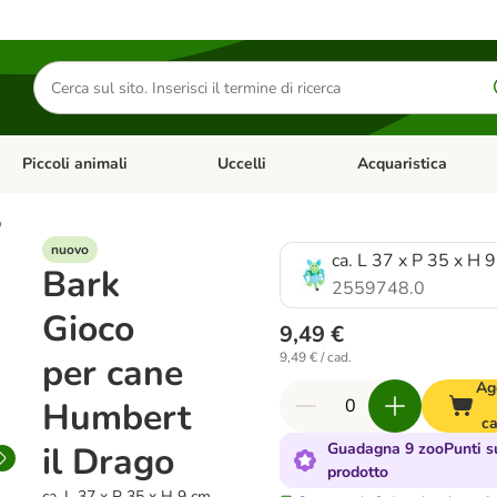
Cerca
prodotti
Piccoli animali
Uccelli
Acquaristica
Apri Menu Categoria: Diete e antiparassitari
Apri Menu Categoria: Piccoli animali
Apri Menu Categoria: U
o
nuovo
ca. L 37 x P 35 x H 
Bark
2559748.0
Gioco
9,49 €
9,49 € / cad.
per cane
Ag
Humbert
ca
il Drago
Guadagna 9 zooPunti s
prodotto
ca. L 37 x P 35 x H 9 cm