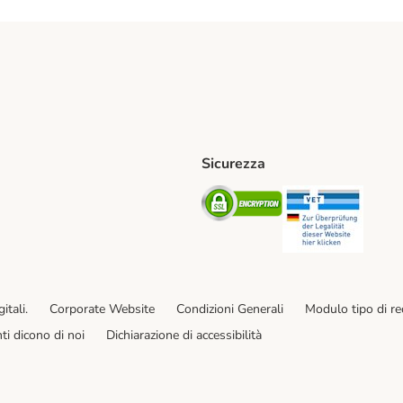
Sicurezza
iane. Shipping Method
Post. Shipping Method
Security
Securit
od
ent Method
itali.
Corporate Website
Condizioni Generali
Modulo tipo di r
enti dicono di noi
Dichiarazione di accessibilità