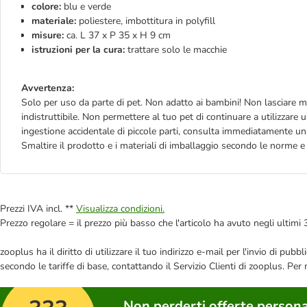
colore:
blu e verde
materiale:
poliestere, imbottitura in polyfill
misure:
ca. L 37 x P 35 x H 9 cm
istruzioni per la cura:
trattare solo le macchie
Avvertenza:
Solo per uso da parte di pet. Non adatto ai bambini! Non lasciare mai
indistruttibile. Non permettere al tuo pet di continuare a utilizzare
ingestione accidentale di piccole parti, consulta immediatamente un 
Smaltire il prodotto e i materiali di imballaggio secondo le norme e 
Prezzi IVA incl. **
Visualizza condizioni.
Prezzo regolare = il prezzo più basso che l'articolo ha avuto negli ultimi 
zooplus ha il diritto di utilizzare il tuo indirizzo e-mail per l'invio di pu
secondo le tariffe di base, contattando il Servizio Clienti di zooplus. Per
Non perderti offerte persona