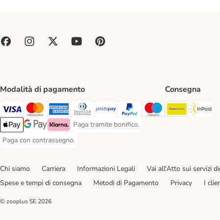
Modalità di pagamento
Consegna
Poste Ital
In
Paga con Visa. Payment Method
Paga con Mastercard. Payment Method
Paga con American Express. Payment Method
Paga con Diners Club. Payment Method
Paga con Postepay. Payment Method
Paga con PayPal. Payment Meth
Paga con Maestro. Paym
Paga tramite bonifico.
Paga tramite bonifico. Payment Method
Apple Pay Payment Method
Google Pay Payment Method
Klarna Payment Method
Paga con contrassegno.
Paga con contrassegno. Payment Method
Chi siamo
Carriera
Informazioni Legali
Vai all'Atto sui servizi dig
Spese e tempi di consegna
Metodi di Pagamento
Privacy
I cli
© zooplus SE
2026