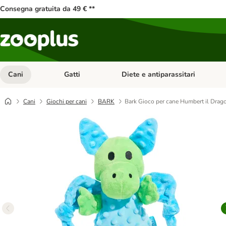
Consegna gratuita da 49 € **
Cani
Gatti
Diete e antiparassitari
Apri Menu Categoria: Cani
Apri Menu Categoria: Gatti
Cani
Giochi per cani
BARK
Bark Gioco per cane Humbert il Drag