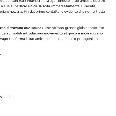
ioco per cani Bark Humbert il Drago conduce il tuo amico a quattro
 La sua
superficie unica suscita immediatamente curiosità,
giare nell’aria. Fin dal primo contatto, è evidente che non si tratta
erno si trovano due squeak,
che offrono grande gioia soprattutto
. Le
ali mobili introducono movimento al gioco e incoraggiano
 Drago trasforma il tuo amico peloso in un eroico protagonista – e
:
essanti