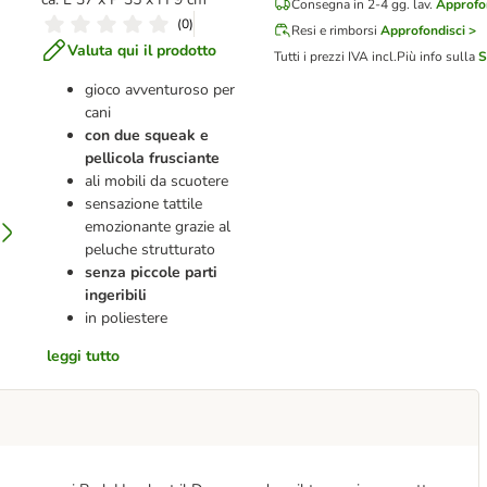
Consegna in 2-4 gg. lav.
Approfon
(
0
)
Resi e rimborsi
Approfondisci >
Valuta qui il prodotto
Tutti i prezzi IVA incl.
Più info sulla
S
gioco avventuroso per
cani
con due squeak e
pellicola frusciante
ali mobili da scuotere
sensazione tattile
emozionante grazie al
peluche strutturato
senza piccole parti
ingeribili
in poliestere
leggi tutto