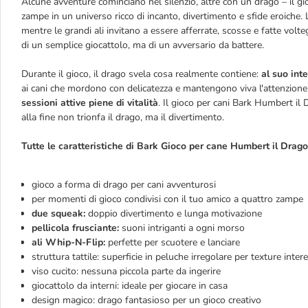
Alcune avventure cominciano nel silenzio, altre con un drago – il g
zampe in un universo ricco di incanto, divertimento e sfide eroiche.
mentre le grandi ali invitano a essere afferrate, scosse e fatte volteg
di un semplice giocattolo, ma di un avversario da battere.
Durante il gioco, il drago svela cosa realmente contiene:
al suo int
ai cani che mordono con delicatezza e mantengono viva l'attenzione
sessioni attive piene di vitalità
. Il gioco per cani Bark Humbert il
alla fine non trionfa il drago, ma il divertimento.
Tutte le caratteristiche di Bark Gioco per cane Humbert il Drago
gioco a forma di drago per cani avventurosi
per momenti di gioco condivisi con il tuo amico a quattro zampe
due squeak:
doppio divertimento e lunga motivazione
pellicola frusciante:
suoni intriganti a ogni morso
ali Whip-N-Flip:
perfette per scuotere e lanciare
struttura tattile: superficie in peluche irregolare per texture inter
viso cucito: nessuna piccola parte da ingerire
giocattolo da interni: ideale per giocare in casa
design magico: drago fantasioso per un gioco creativo