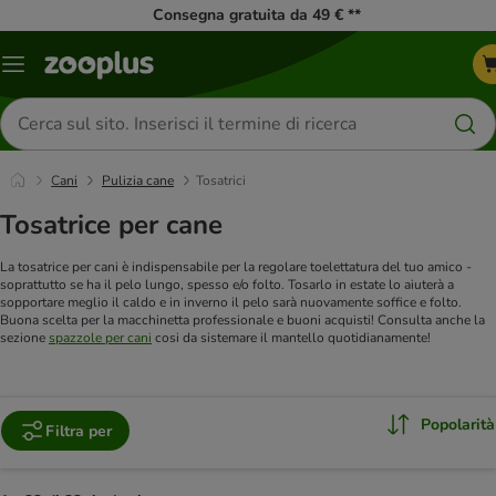
Consegna gratuita da 49 € **
Overview
catalogo
Cerca
prodotti
Cani
Pulizia cane
Tosatrici
Tosatrice per cane
La tosatrice per cani è indispensabile per la regolare toelettatura del tuo amico -
soprattutto se ha il pelo lungo, spesso e/o folto. Tosarlo in estate lo aiuterà a
sopportare meglio il caldo e in inverno il pelo sarà nuovamente soffice e folto.
Buona scelta per la macchinetta professionale e buoni acquisti! Consulta anche la
sezione
spazzole per cani
cosi da sistemare il mantello quotidianamente!
Popolarità
Filtra per