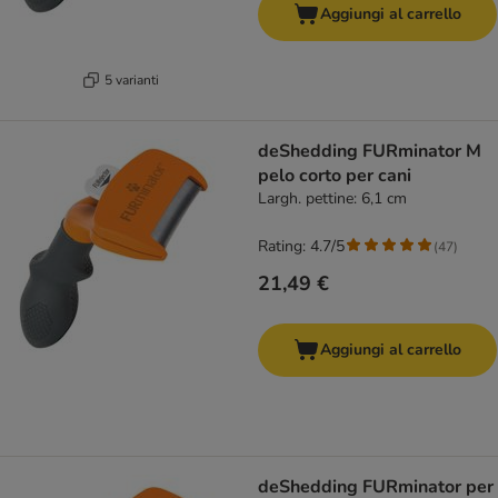
Aggiungi al carrello
5 varianti
deShedding FURminator M
pelo corto per cani
Largh. pettine: 6,1 cm
Rating: 4.7/5
(
47
)
21,49 €
Aggiungi al carrello
deShedding FURminator per