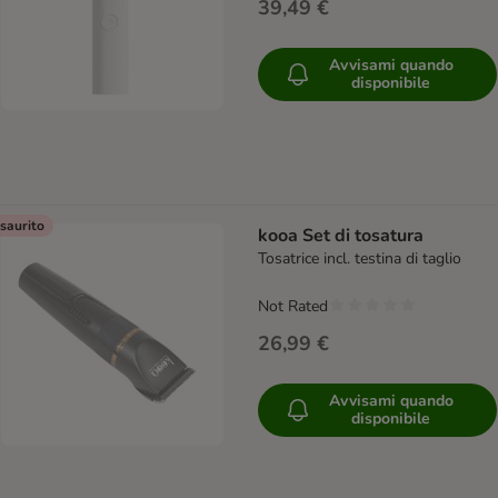
39,49 €
Avvisami quando
disponibile
saurito
kooa Set di tosatura
Tosatrice incl. testina di taglio
Not Rated
26,99 €
Avvisami quando
disponibile