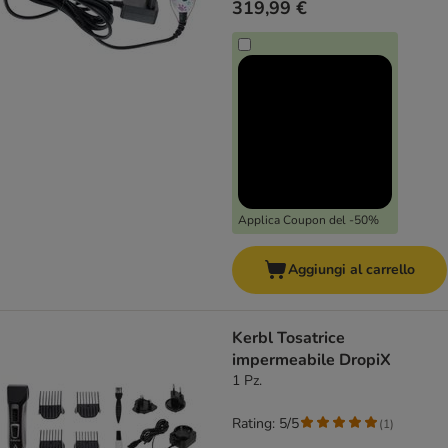
319,99 €
Applica Coupon del -50%
Aggiungi al carrello
Kerbl Tosatrice
impermeabile DropiX
1 Pz.
Rating: 5/5
(
1
)