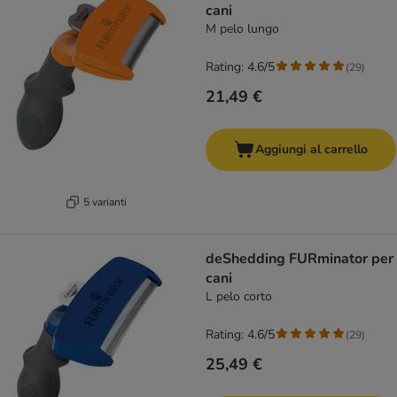
cani
M pelo lungo
Rating: 4.6/5
(
29
)
21,49 €
Aggiungi al carrello
5 varianti
deShedding FURminator per
cani
L pelo corto
Rating: 4.6/5
(
29
)
25,49 €