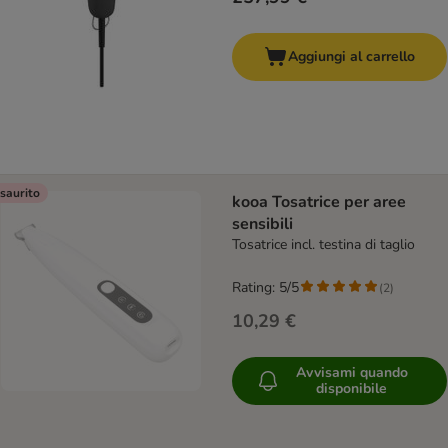
Aggiungi al carrello
saurito
kooa Tosatrice per aree
sensibili
Tosatrice incl. testina di taglio
Rating: 5/5
(
2
)
10,29 €
Avvisami quando
disponibile