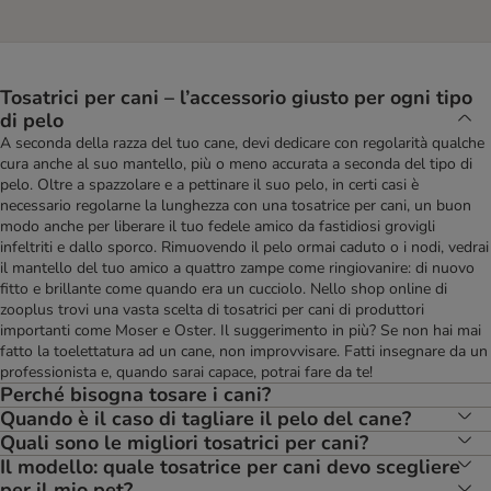
Tosatrici per cani – l’accessorio giusto per ogni tipo
di pelo
A seconda della razza del tuo cane, devi dedicare con regolarità qualche
cura anche al suo mantello, più o meno accurata a seconda del tipo di
pelo. Oltre a spazzolare e a pettinare il suo pelo, in certi casi è
necessario regolarne la lunghezza con una tosatrice per cani, un buon
modo anche per liberare il tuo fedele amico da fastidiosi grovigli
infeltriti e dallo sporco. Rimuovendo il pelo ormai caduto o i nodi, vedrai
il mantello del tuo amico a quattro zampe come ringiovanire: di nuovo
fitto e brillante come quando era un cucciolo. Nello shop online di
zooplus trovi una vasta scelta di tosatrici per cani di produttori
importanti come Moser e Oster. Il suggerimento in più? Se non hai mai
fatto la toelettatura ad un cane, non improvvisare. Fatti insegnare da un
professionista e, quando sarai capace, potrai fare da te!
Perché bisogna tosare i cani?
Quando è il caso di tagliare il pelo del cane?
Quali sono le migliori tosatrici per cani?
Il modello: quale tosatrice per cani devo scegliere
per il mio pet?