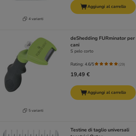
Aggiungi al carrello
4 varianti
deShedding FURminator per
cani
S pelo corto
Rating: 4.6/5
(
29
)
19,49 €
Aggiungi al carrello
5 varianti
Testine di taglio universali