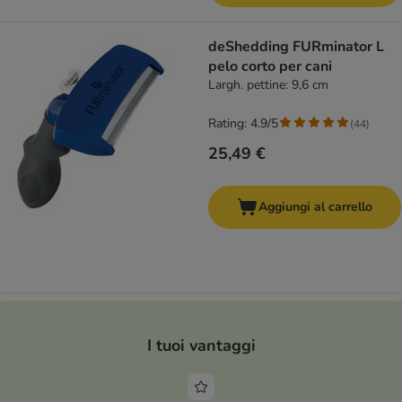
deShedding FURminator L
pelo corto per cani
Largh. pettine: 9,6 cm
Rating: 4.9/5
(
44
)
25,49 €
Aggiungi al carrello
I tuoi vantaggi