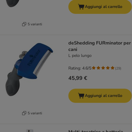
Aggiungi al carrello
5 varianti
deShedding FURminator per
cani
L pelo lungo
Rating: 4.6/5
(
29
)
45,99 €
Aggiungi al carrello
5 varianti