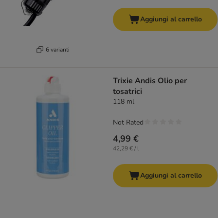
Aggiungi al carrello
6 varianti
Trixie Andis Olio per
tosatrici
118 ml
Not Rated
4,99 €
42,29 € / l
Aggiungi al carrello