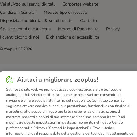
Vai all'Atto sui servizi digitali.
Corporate Website
Condizioni Generali
Modulo tipo di recesso
Disposizioni ambientali & smaltimento
Contatto
Spese e tempi di consegna
Metodi di Pagamento
Privacy
I clienti dicono di noi
Dichiarazione di accessibilità
© zooplus SE
2026
Aiutaci a migliorare zooplus!
Sul nostro sito web vengono utilizzati cookies, pixel e altre tecnologie
analoghe. Utilizziamo cookies strettamente necessari per consentirti di
navigare e di fare acquisti all’interno del nostro sito. Con il tuo consenso
vogliamo attivare cookies di analisi e prestazione, funzionali e con finalità di
marketing, allo scopo di migliorare la tua esperienza di navigazione, di
mostrarti prodotti e servizi di tuo interesse e annunci personalizzati. Puoi
modificare queste impostazioni in qualsiasi momento nel nostro Centro
preferenze sulla Privacy (“Gestisci le impostazioni”). Trovi ulteriori
informazioni circa il responsabile della gestione dei tuoi dati, il trattamento dei