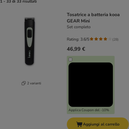
1 - 33 di 33 risultati
product items have been changed
Tosatrice a batteria kooa
GEAR Mini
Set completo
Rating: 3.6/5
(
28
)
46,99 €
2 varianti
Applica Coupon del -10%
Aggiungi al carrello