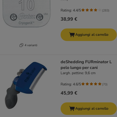
Rating: 4.4/5
(
283
)
38,99 €
Aggiungi al carrello
4 varianti
deShedding FURminator L
pelo lungo per cani
Largh. pettine: 9,6 cm
Rating: 4.6/5
(
70
)
45,99 €
Aggiungi al carrello