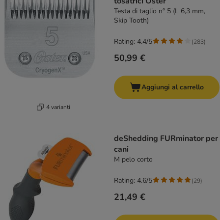
tosatrici Oster
Testa di taglio n° 5 (L 6,3 mm,
Skip Tooth)
Rating: 4.4/5
(
283
)
50,99 €
Aggiungi al carrello
4 varianti
deShedding FURminator per
cani
M pelo corto
Rating: 4.6/5
(
29
)
21,49 €