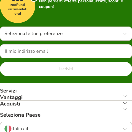
Non perderti offerte personalizzate, sconti e
zooPunti
coupon!
iscrivendoti
ora!
Seleziona le tue preferenze
Iscriviti
Servizi
Vantaggi
Acquisti
Seleziona Paese
Italia / it