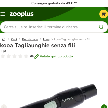
Consegna gratuita da 49 € **
Overview
catalogo
Cerca
prodotti
Cani
Pulizia cane
kooa
kooa Tagliaunghie senza fili
kooa Tagliaunghie senza fili
1 pz
Valuta qui il prodotto
(
0
)