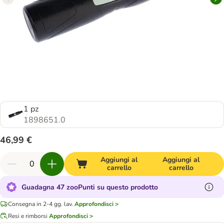
1 pz
1898651.0
46,99 €
Aggiungi al
Aggiungi al
carrello
carrello
Guadagna 47 zooPunti su questo prodotto
Consegna in 2-4 gg. lav.
Approfondisci >
Resi e rimborsi
Approfondisci >