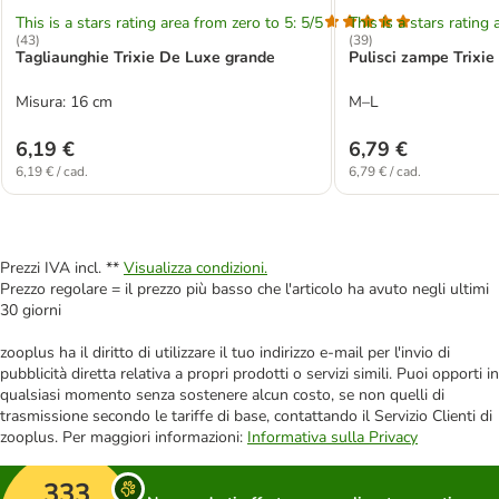
This is a stars rating area from zero to 5: 5/5
This is a stars rating 
(
43
)
(
39
)
Tagliaunghie Trixie De Luxe grande
Pulisci zampe Trixie 
Misura: 16 cm
M–L
6,19 €
6,79 €
6,19 € / cad.
6,79 € / cad.
Prezzi IVA incl. **
Visualizza condizioni.
Prezzo regolare = il prezzo più basso che l'articolo ha avuto negli ultimi
30 giorni
zooplus ha il diritto di utilizzare il tuo indirizzo e-mail per l'invio di
pubblicità diretta relativa a propri prodotti o servizi simili. Puoi opporti in
qualsiasi momento senza sostenere alcun costo, se non quelli di
trasmissione secondo le tariffe di base, contattando il Servizio Clienti di
zooplus. Per maggiori informazioni:
Informativa sulla Privacy
333