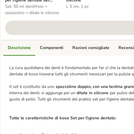
per l'igiene dentale del
silicone
cane
Set: 50 ml dentifricio +
L 5 cm, 1 pz
spazzolino + ditale in silicone
Descrizione
Componenti
Razioni consigliate
Recensi
La cura quotidiana dei denti è fondamentale per far sì che la dentatu
dentale di kooa riceverai tutti gli strumenti necessari per la pulizia
Il set è costituito da uno
spazzolino doppio, con una testina gran
interna dei denti; si aggiunge poi un
ditale in silicone
per pulire de
gusto di pollo. Tutti gli strumenti del pratico set per l'igiene dent
Tutte le caratteristiche di kooa Set per l'igiene dentale: