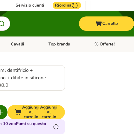
Servizio clienti
Riordina
Carrello
Cavalli
Top brands
% Offerte!
ccelli
Apri Menu Categoria: Acquaristica
Apri Menu Categoria: Cavalli
Apri Menu Categoria: T
ml dentifricio +
no + ditale in silicone
38.0
Aggiungi
Aggiungi
al
al
carrello
carrello
 10 zooPunti su questo