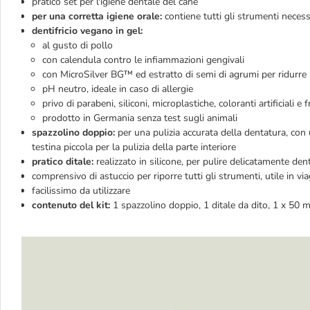
pratico set per l'igiene dentale del cane
per una corretta igiene orale:
contiene tutti gli strumenti necessa
dentifricio vegano in gel:
al gusto di pollo
con calendula contro le infiammazioni gengivali
con MicroSilver BG™ ed estratto di semi di agrumi per ridurre i
pH neutro, ideale in caso di allergie
privo di parabeni, siliconi, microplastiche, coloranti artificiali e
prodotto in Germania senza test sugli animali
spazzolino doppio:
per una pulizia accurata della dentatura, con u
testina piccola per la pulizia della parte interiore
pratico ditale:
realizzato in silicone, per pulire delicatamente den
comprensivo di astuccio per riporre tutti gli strumenti, utile in vi
facilissimo da utilizzare
contenuto del kit:
1 spazzolino doppio, 1 ditale da dito, 1 x 50 ml