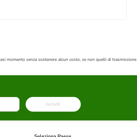
-9
1
 qualsiasi momento senza sostenere alcun costo, se non quelli di trasmissione
Iscriviti
Seleziona Paese