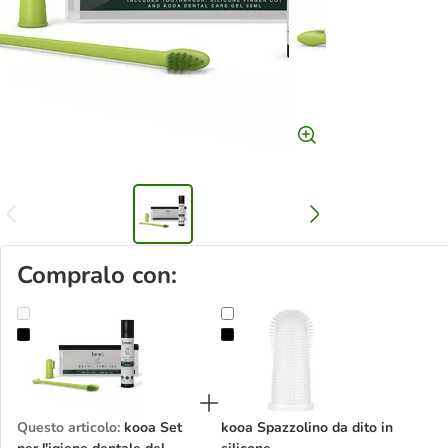
Compralo con:
kooa Set per l'igiene dentale del cane
kooa Spazzolino da dito in silicone
Questo articolo
:
kooa Set
kooa Spazzolino da dito in