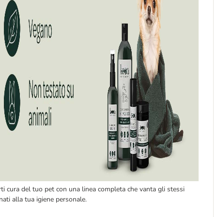
ti cura del tuo pet con una linea completa che vanta gli stessi
nati alla tua igiene personale.