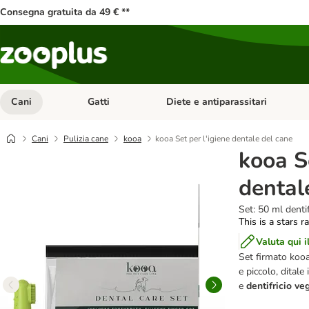
Consegna gratuita da 49 € **
Cani
Gatti
Diete e antiparassitari
Apri Menu Categoria: Cani
Apri Menu Categoria: Gatti
Cani
Pulizia cane
kooa
kooa Set per l'igiene dentale del cane
kooa Se
dental
Set: 50 ml dentif
This is a stars r
Valuta qui i
Set firmato kooa
e piccolo, ditale 
e
dentifricio ve