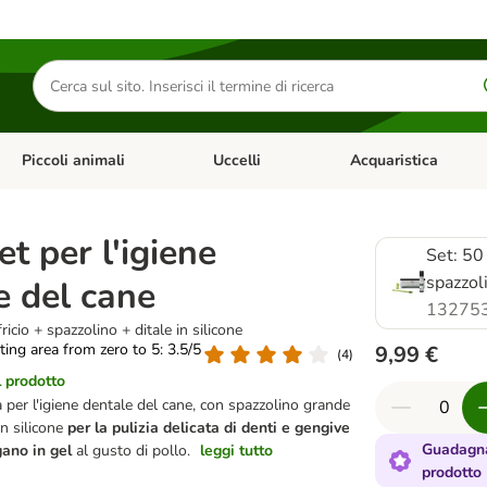
Cerca
prodotti
Piccoli animali
Uccelli
Acquaristica
Apri Menu Categoria: Diete e antiparassitari
Apri Menu Categoria: Piccoli animali
Apri Menu Categoria: U
t per l'igiene
Set: 50 
spazzoli
e del cane
13275
ricio + spazzolino + ditale in silicone
ating area from zero to 5: 3.5/5
9,99 €
(
4
)
l prodotto
 per l'igiene dentale del cane, con spazzolino grande
in silicone
per la pulizia delicata di denti e gengive
Guadagna
gano in gel
al gusto di pollo.
leggi tutto
prodotto