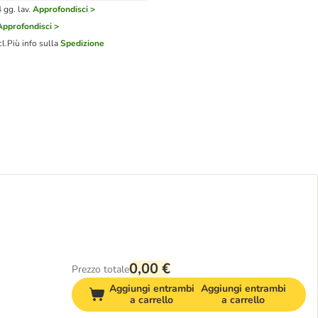
gg. lav.
Approfondisci >
Approfondisci >
cl.
Più info sulla
Spedizione
0,00 €
Prezzo totale
Aggiungi entrambi
Aggiungi entrambi
a carrello
a carrello