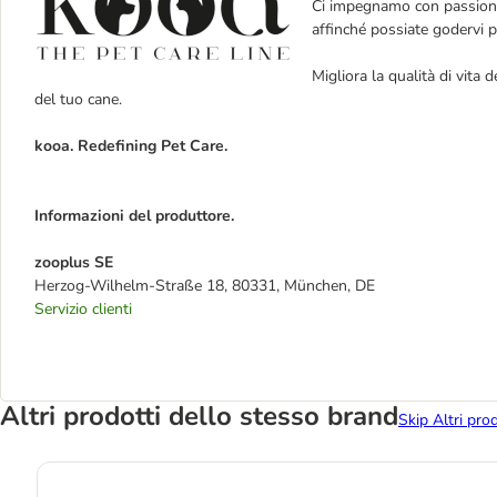
Ci impegnamo con passione 
affinché possiate godervi p
Migliora la qualità di vita 
del tuo cane.
kooa. Redefining Pet Care.
Informazioni del produttore.
zooplus SE
Herzog-Wilhelm-Straße 18, 80331, München, DE
Servizio clienti
Altri prodotti dello stesso brand
Skip Altri pro