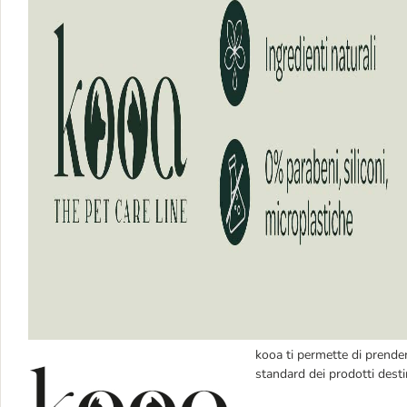
kooa ti permette di prender
standard dei prodotti desti