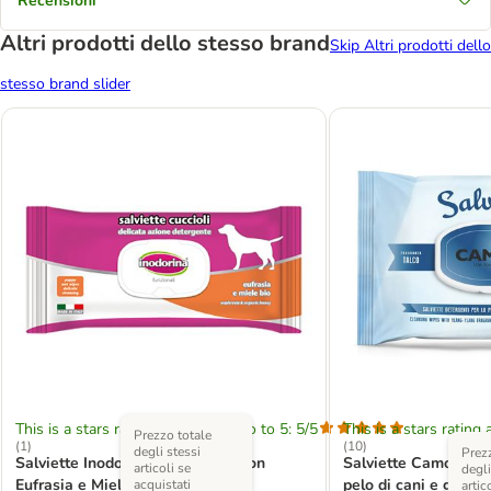
Recensioni
Altri prodotti dello stesso brand
Skip Altri prodotti dello
stesso brand slider
This is a stars rating area from zero to 5: 5/5
This is a stars rating 
Prezzo totale
(
1
)
(
10
)
degli stessi
Prezz
Salviette Inodorina per cuccioli con
Salviette Camon Talc
articoli se
degli
Eufrasia e Miele bio
pelo di cani e gatti
acquistati
artic