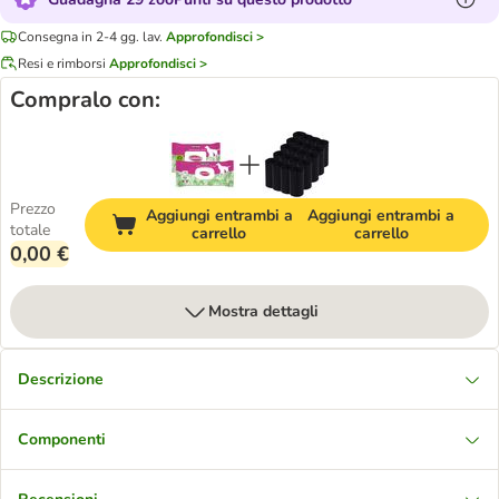
Consegna in 2-4 gg. lav.
Approfondisci >
Resi e rimborsi
Approfondisci >
Compralo con:
Prezzo
Aggiungi entrambi a
Aggiungi entrambi a
totale
carrello
carrello
0,00 €
Mostra dettagli
Descrizione
Componenti