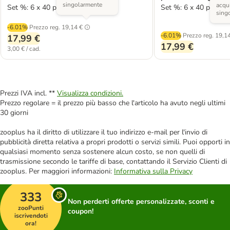
singolarmente
acqui
Set %: 6 x 40 pz
Set %: 6 x 40 pz
sing
-6.01%
Prezzo reg.
19,14 €
-6.01%
Prezzo reg.
19,14
17,99 €
17,99 €
3,00 € / cad.
Prezzi IVA incl. **
Visualizza condizioni.
Prezzo regolare = il prezzo più basso che l'articolo ha avuto negli ultimi
30 giorni
zooplus ha il diritto di utilizzare il tuo indirizzo e-mail per l'invio di
pubblicità diretta relativa a propri prodotti o servizi simili. Puoi opporti in
qualsiasi momento senza sostenere alcun costo, se non quelli di
trasmissione secondo le tariffe di base, contattando il Servizio Clienti di
zooplus. Per maggiori informazioni:
Informativa sulla Privacy
333
Non perderti offerte personalizzate, sconti e
zooPunti
coupon!
iscrivendoti
ora!