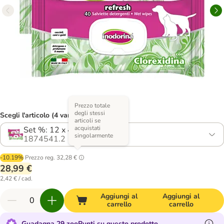
Prezzo totale
degli stessi
Scegli l'articolo (4 varianti)
articoli se
acquistati
Set %: 12 x 40 pz
singolarmente
1874541.2
-10.19%
Prezzo reg.
32,28 €
28,99 €
2,42 € / cad.
Aggiungi al
Aggiungi al
carrello
carrello
Guadagna 29 zooPunti su questo prodotto