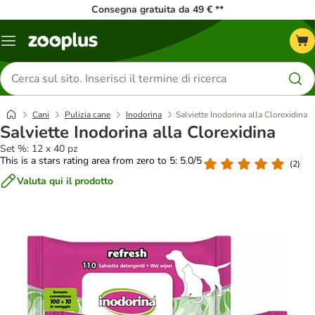
Consegna gratuita da 49 € **
Overview
catalogo
Cerca
prodotti
Cani
Pulizia cane
Inodorina
Salviette Inodorina alla Clorexidina
Salviette Inodorina alla Clorexidina
Set %: 12 x 40 pz
This is a stars rating area from zero to 5: 5.0/5
(
2
)
Valuta qui il prodotto