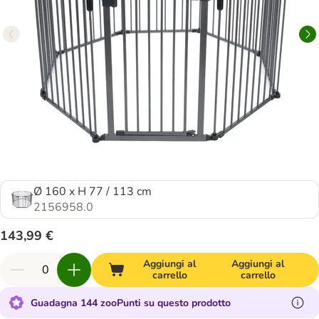
Ø 160 x H 77 / 113 cm
2156958.0
143,99 €
Aggiungi al
Aggiungi al
carrello
carrello
Guadagna 144 zooPunti su questo prodotto