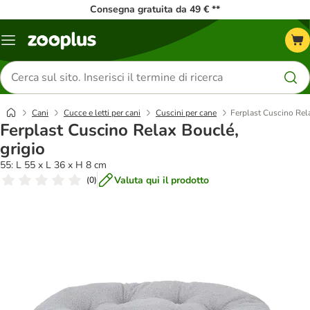
Consegna gratuita da 49 € **
Overview
catalogo
Cerca
prodotti
Cani
Cucce e letti per cani
Cuscini per cane
Ferplast Cuscino Rela
Ferplast Cuscino Relax Bouclé,
grigio
55: L 55 x L 36 x H 8 cm
Valuta qui il prodotto
(
0
)