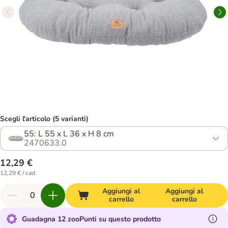
Scegli l'articolo (5 varianti)
55: L 55 x L 36 x H 8 cm
2470633.0
12,29 €
12,29 € / cad.
Aggiungi al
Aggiungi al
carrello
carrello
Guadagna 12 zooPunti su questo prodotto