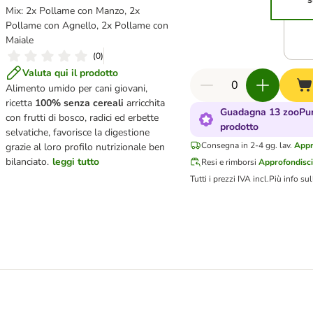
Mix: 2x Pollame con Manzo, 2x
Pollame con Agnello, 2x Pollame con
Maiale
(
0
)
Valuta qui il prodotto
Alimento umido per cani giovani,
ricetta
100% senza cereali
arricchita
Guadagna 13 zooPun
con frutti di bosco, radici ed erbette
prodotto
selvatiche, favorisce la digestione
Consegna in 2-4 gg. lav.
Appr
grazie al loro profilo nutrizionale ben
bilanciato.
leggi tutto
Resi e rimborsi
Approfondisci
Tutti i prezzi IVA incl.
Più info su