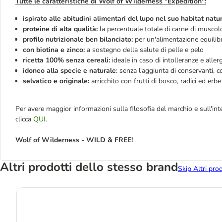
Tutte le caratteristiche di Wolf of Wilderness "Expedition":
ispirato alle abitudini alimentari del lupo nel suo habitat natu
proteine di alta qualità:
la percentuale totale di carne di muscolo
profilo nutrizionale ben bilanciato:
per un'alimentazione equilibr
con biotina e zinco:
a sostegno della salute di pelle e pelo
ricetta 100% senza cereali:
ideale in caso di intolleranze e alle
idoneo alla specie e naturale
: senza l'aggiunta di conservanti, co
selvatico e originale:
arricchito con frutti di bosco, radici ed er
Per avere maggior informazioni sulla filosofia del marchio e sull'
clicca
QUI
.
Wolf of Wilderness - WILD & FREE!
Altri prodotti dello stesso brand
Skip Altri pro