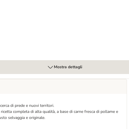
eat" Ruby Midnight 6 x 400 g umido per cane
Mostra dettagli
erca di prede e nuovi territori.
cetta completa di alta qualità, a base di carne fresca di pollame e
usto selvaggia e originale.