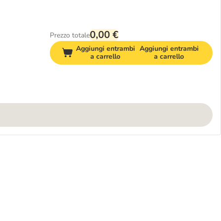
0,00 €
Prezzo totale
Aggiungi entrambi
Aggiungi entrambi
a carrello
a carrello