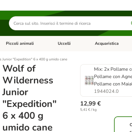
Cerca
prodotti
Piccoli animali
Uccelli
Acquaristica
Apri Menu Categoria: Diete e antiparassitari
Apri Menu Categoria: Piccoli animali
Apri Menu Categoria: U
 Junior "Expedition" 6 x 400 g umido cane
Wolf of
Mix: 2x Pollame 
Pollame con Agne
Wilderness
Pollame con Maia
Junior
1944024.0
"Expedition"
12,99 €
5,41 € / kg
6 x 400 g
umido cane
s