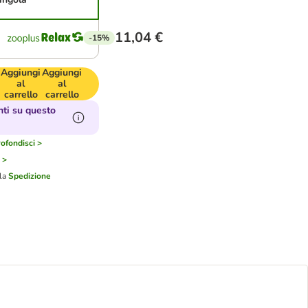
11,04 €
-15%
Aggiungi
Aggiungi
al
al
carrello
carrello
ti su questo
ofondisci >
 >
lla
Spedizione