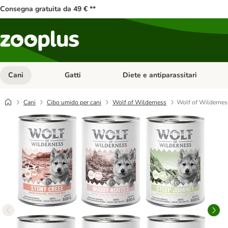
Consegna gratuita da 49 € **
Cani
Gatti
Diete e antiparassitari
Apri Menu Categoria: Cani
Apri Menu Categoria: Gatti
Cani
Cibo umido per cani
Wolf of Wilderness
Wolf of Wilderness