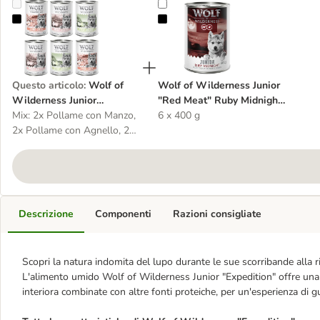
Wolf of Wilderness Junior "Expedition" 6 x 400 g umido cane
Wolf of Wilderness Junior "Red M
Questo articolo
:
Wolf of
Wolf of Wilderness Junior
Wilderness Junior
"Red Meat" Ruby Midnight
"Expedition" 6 x 400 g
Mix: 2x Pollame con Manzo,
6 x 400 g umido per cane
6 x 400 g
umido cane
2x Pollame con Agnello, 2x
Pollame con Maiale
Descrizione
Componenti
Razioni consigliate
Scopri la natura indomita del lupo durante le sue scorribande alla ric
L'alimento umido Wolf of Wilderness Junior "Expedition" offre una ri
interiora combinate con altre fonti proteiche, per un'esperienza di g