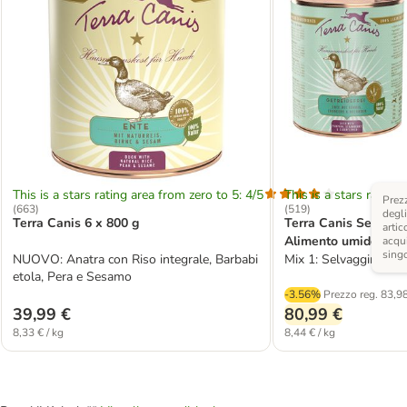
This is a stars rating area from zero to 5: 4/5
This is a stars rating 
Prezz
(
663
)
(
519
)
degli
Terra Canis 6 x 800 g
Terra Canis Senza ce
artic
Alimento umido per 
acqui
sing
NUOVO: Anatra con Riso integrale, Barbabi
Mix 1: Selvaggina & 
etola, Pera e Sesamo
-3.56%
Prezzo reg.
83,98
39,99 €
80,99 €
8,33 € / kg
8,44 € / kg