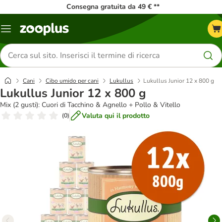
Consegna gratuita da 49 € **
Overview
catalogo
Cerca
prodotti
Cani
Cibo umido per cani
Lukullus
Lukullus Junior 12 x 800 g
Lukullus Junior 12 x 800 g
Mix (2 gusti): Cuori di Tacchino & Agnello + Pollo & Vitello
Valuta qui il prodotto
(
0
)