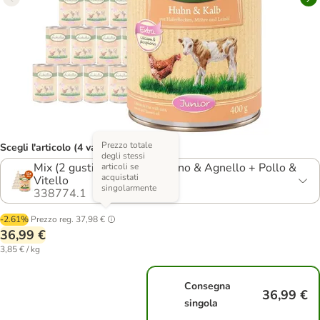
Prezzo totale
Scegli l'articolo (4 varianti)
degli stessi
Mix (2 gusti): Cuori di Tacchino & Agnello + Pollo &
articoli se
acquistati
Vitello
singolarmente
338774.1
-2.61%
Prezzo reg.
37,98 €
36,99 €
3,85 € / kg
Consegna
36,99 €
singola