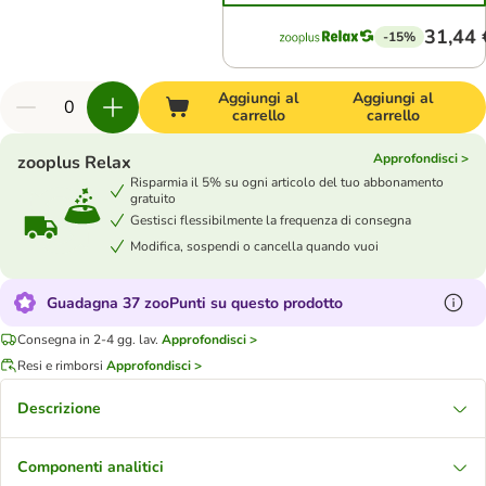
31,44 
-15%
Aggiungi al
Aggiungi al
carrello
carrello
Approfondisci >
zooplus Relax
Risparmia il 5% su ogni articolo del tuo abbonamento
gratuito
Gestisci flessibilmente la frequenza di consegna
Modifica, sospendi o cancella quando vuoi
Guadagna 37 zooPunti su questo prodotto
Consegna in 2-4 gg. lav.
Approfondisci >
Resi e rimborsi
Approfondisci >
Descrizione
Componenti analitici