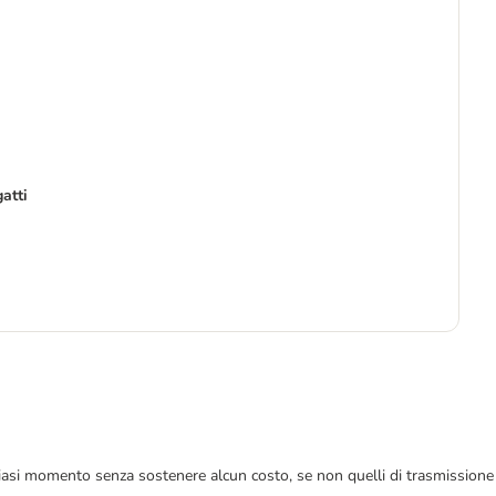
atti
4
8,7
 qualsiasi momento senza sostenere alcun costo, se non quelli di trasmissione