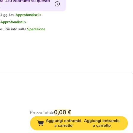
a 120 zooPunti su questo
o
4 gg. lav.
Approfondisci >
Approfondisci >
ncl.
Più info sulla
Spedizione
0,00 €
Prezzo totale
Aggiungi entrambi
Aggiungi entrambi
a carrello
a carrello