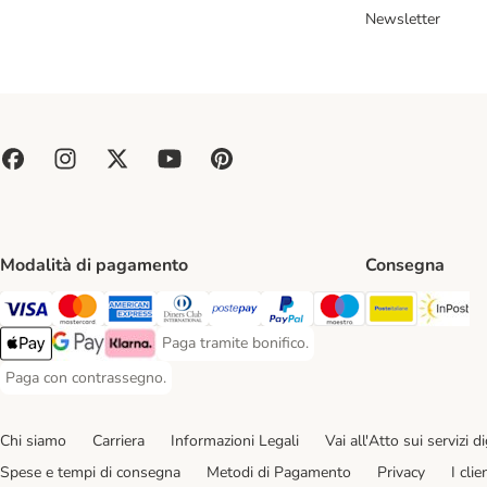
Newsletter
Modalità di pagamento
Consegna
Poste Ital
In
Paga con Visa. Payment Method
Paga con Mastercard. Payment Method
Paga con American Express. Payment Method
Paga con Diners Club. Payment Method
Paga con Postepay. Payment Method
Paga con PayPal. Payment Meth
Paga con Maestro. Paym
Paga tramite bonifico.
Paga tramite bonifico. Payment Method
Apple Pay Payment Method
Google Pay Payment Method
Klarna Payment Method
Paga con contrassegno.
Paga con contrassegno. Payment Method
Chi siamo
Carriera
Informazioni Legali
Vai all'Atto sui servizi dig
Spese e tempi di consegna
Metodi di Pagamento
Privacy
I cli