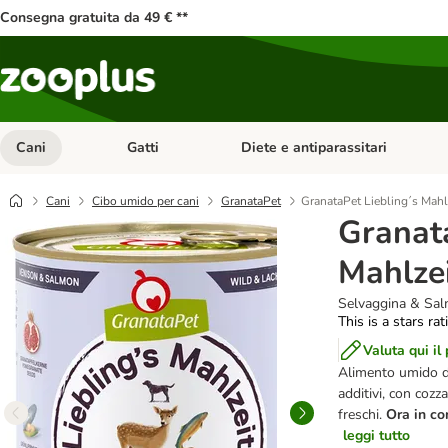
Consegna gratuita da 49 € **
Cani
Gatti
Diete e antiparassitari
Apri Menu Categoria: Cani
Apri Menu Categoria: Gatti
Cani
Cibo umido per cani
GranataPet
GranataPet Liebling´s Mahl
Granata
Mahlzei
Selvaggina & Sal
This is a stars ra
Valuta qui il
Alimento umido di
additivi, con cozz
freschi.
Ora in co
leggi tutto