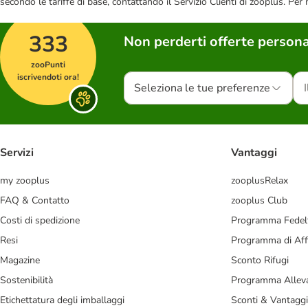
secondo le tariffe di base, contattando il Servizio Clienti di zooplus. Per
333
Non perderti offerte persona
zooPunti
iscrivendoti ora!
Seleziona le tue preferenze
Servizi
Vantaggi
my zooplus
zooplusRelax
FAQ & Contatto
zooplus Club
Costi di spedizione
Programma Fedel
Resi
Programma di Affi
Magazine
Sconto Rifugi
Sostenibilità
Programma Alleva
Etichettatura degli imballaggi
Sconti & Vantaggi