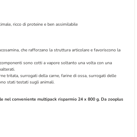
imale, ricco di proteine e ben assimilabile
ucosamina, che rafforzano la struttura articolare e favoriscono la
 componenti sono cotti a vapore soltanto una volta con una
alterati.
rne tritata, surrogati della carne, farine di ossa, surrogati delle
no stati testati sugli animali.
ile nel conveniente multipack risparmio 24 x 800 g. Da zooplus