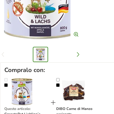
Compralo con:
GranataPet Liebling´s Mahlzeit 24 x 800 g
DIBO Carne di Manzo essiccata
Questo articolo
:
DIBO Carne di Manzo