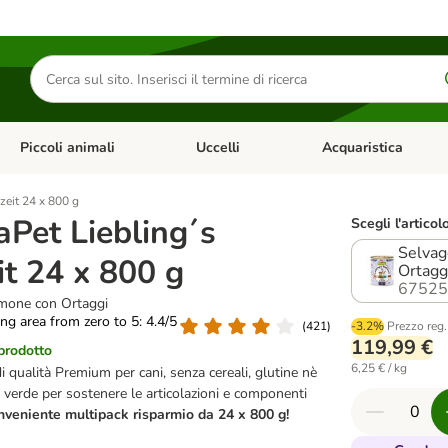
Cerca
prodotti
Piccoli animali
Uccelli
Acquaristica
Apri Menu Categoria: Diete e antiparassitari
Apri Menu Categoria: Piccoli animali
Apri Menu Categoria: U
zeit 24 x 800 g
Pet Liebling´s
Scegli l'articol
Selvag
t 24 x 800 g
Ortagg
67525
mone con Ortaggi
ting area from zero to 5: 4.4/5
(
421
)
-3.2%
Prezzo reg.
119,99 €
 prodotto
6,25 € / kg
 qualità Premium per cani, senza cereali, glutine nè
a verde per sostenere le articolazioni e componenti
nveniente multipack risparmio da 24 x 800 g!