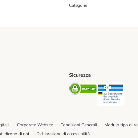
Categorie
Sicurezza
iane. Shipping Method
Post. Shipping Method
Security
Securit
od
ent Method
itali.
Corporate Website
Condizioni Generali
Modulo tipo di r
enti dicono di noi
Dichiarazione di accessibilità