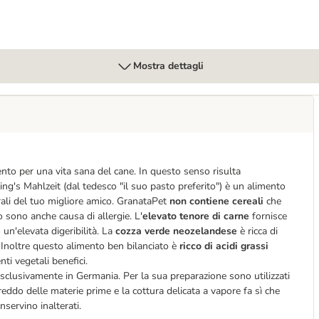
Mostra dettagli
ento per una vita sana del cane. In questo senso risulta
ng's Mahlzeit (dal tedesco "il suo pasto preferito") è un alimento
urali del tuo migliore amico. GranataPet
non contiene cereali
che
o sono anche causa di allergie. L'
elevato tenore di carne
fornisce
un'elevata digeribilità. La
cozza verde neozelandese
è ricca di
. Inoltre questo alimento ben bilanciato è
ricco di acidi grassi
ti vegetali benefici.
sclusivamente in Germania. Per la sua preparazione sono utilizzati
reddo delle materie prime e la cottura delicata a vapore fa sì che
onservino inalterati.