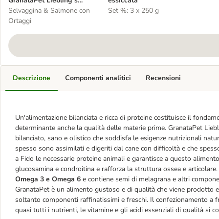
GranataPet Liebling´s
essiccata
Mahlzeit 24 x 800 g
Selvaggina & Salmone con
Set %: 3 x 250 g
Ortaggi
Descrizione
Componenti analitici
Recensioni
Un'alimentazione bilanciata e ricca di proteine costituisce il fondam
determinante anche la qualità delle materie prime. GranataPet Liebli
bilanciato, sano e olistico che soddisfa le esigenze nutrizionali nat
spesso sono assimilati e digeriti dal cane con difficoltà e che spess
a Fido le necessarie proteine animali e garantisce a questo alimento 
glucosamina e condroitina e rafforza la struttura ossea e articolare
Omega 3 e Omega 6
e contiene semi di melagrana e altri componen
GranataPet è un alimento gustoso e di qualità che viene prodotto e
soltanto componenti raffinatissimi e freschi. Il confezionamento a f
quasi tutti i nutrienti, le vitamine e gli acidi essenziali di qualità si c