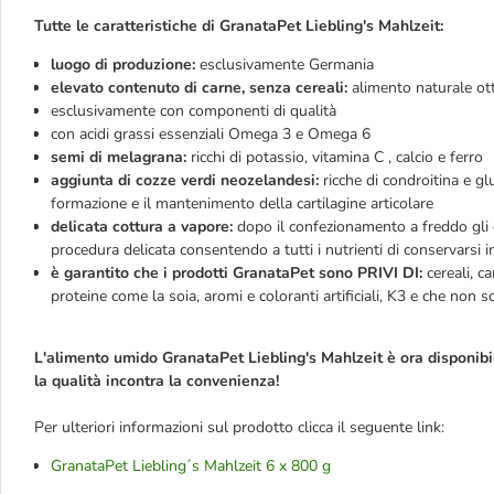
Tutte le caratteristiche di GranataPet Liebling's Mahlzeit:
luogo di produzione:
esclusivamente Germania
elevato contenuto di carne, senza cereali:
alimento naturale ott
esclusivamente con componenti di qualità
con acidi grassi essenziali Omega 3 e Omega 6
semi di melagrana:
ricchi di potassio, vitamina C , calcio e ferro
aggiunta di cozze verdi neozelandesi:
ricche di condroitina e gl
formazione e il mantenimento della cartilagine articolare
delicata cottura a vapore:
dopo il confezionamento a freddo gli
procedura delicata consentendo a tutti i nutrienti di conservarsi in
è garantito che i prodotti GranataPet sono PRIVI DI:
cereali, ca
proteine come la soia, aromi e coloranti artificiali, K3 e che non so
L'alimento umido GranataPet Liebling's Mahlzeit
è ora disponib
la qualità incontra la convenienza!
Per ulteriori informazioni sul prodotto clicca il seguente link:
GranataPet Liebling´s Mahlzeit 6 x 800 g