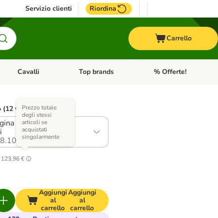
Servizio clienti
Riordina
Carrello
Cavalli
Top brands
% Offerte!
ccelli
Apri Menu Categoria: Acquaristica
Apri Menu Categoria: Cavalli
Apri Menu Categoria: T
Prezzo totale
o (12 varianti)
degli stessi
gina & Salmone con
articoli se
acquistati
i
singolarmente
8.10
123,96 €
Aggiungi
Aggiungi
al
al
carrello
carrello