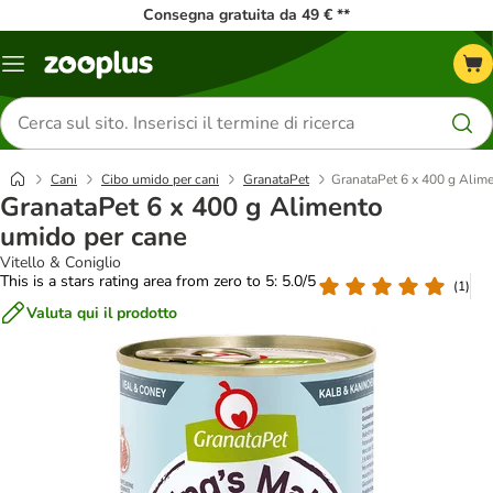
Consegna gratuita da 49 € **
Overview
catalogo
Cerca
prodotti
Cani
Cibo umido per cani
GranataPet
GranataPet 6 x 400 g Alim
GranataPet 6 x 400 g Alimento
umido per cane
Vitello & Coniglio
This is a stars rating area from zero to 5: 5.0/5
(
1
)
Valuta qui il prodotto