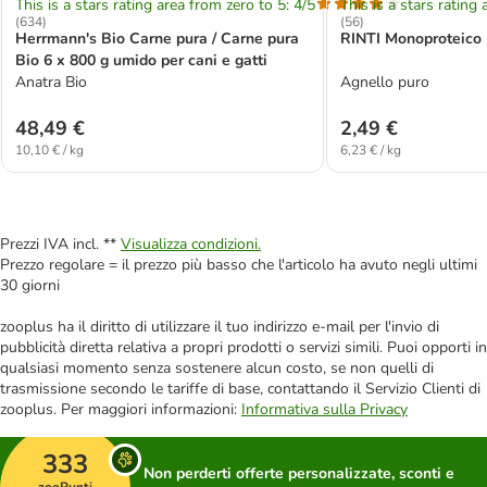
This is a stars rating area from zero to 5: 4/5
This is a stars rating 
(
634
)
(
56
)
Herrmann's Bio Carne pura / Carne pura
RINTI Monoproteico 
Bio 6 x 800 g umido per cani e gatti
Anatra Bio
Agnello puro
48,49 €
2,49 €
10,10 € / kg
6,23 € / kg
Prezzi IVA incl. **
Visualizza condizioni.
Prezzo regolare = il prezzo più basso che l'articolo ha avuto negli ultimi
30 giorni
zooplus ha il diritto di utilizzare il tuo indirizzo e-mail per l'invio di
pubblicità diretta relativa a propri prodotti o servizi simili. Puoi opporti in
qualsiasi momento senza sostenere alcun costo, se non quelli di
trasmissione secondo le tariffe di base, contattando il Servizio Clienti di
zooplus. Per maggiori informazioni:
Informativa sulla Privacy
333
Non perderti offerte personalizzate, sconti e
zooPunti