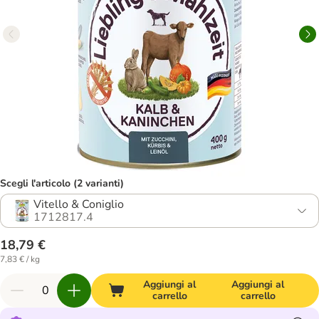
Scegli l'articolo (2 varianti)
Vitello & Coniglio
1712817.4
18,79 €
7,83 € / kg
Aggiungi al
Aggiungi al
carrello
carrello