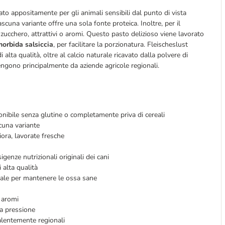
ato appositamente per gli animali sensibili dal punto di vista
ascuna variante offre una sola fonte proteica. Inoltre, per il
i, zucchero, attrattivi o aromi. Questo pasto delizioso viene lavorato
morbida salsiccia
, per facilitare la porzionatura. Fleischeslust
 alta qualità, oltre al calcio naturale ricavato dalla polvere di
ngono principalmente da aziende agricole regionali.
onibile senza glutine o completamente priva di cereali
cuna variante
iora, lavorate fresche
genze nutrizionali originali dei cani
 alta qualità
iale per mantenere le ossa sane
e aromi
a pressione
alentemente regionali