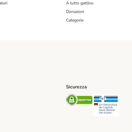
tori
A tutto gattino
Donazioni
Categorie
Sicurezza
iane. Shipping Method
Post. Shipping Method
Security
Securit
od
ent Method