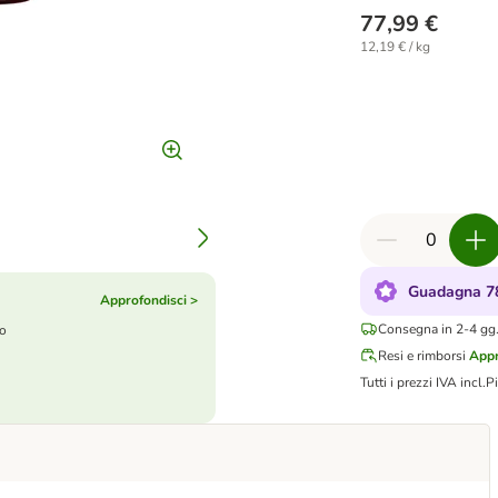
77,99 €
12,19 € / kg
Guadagna 78
Approfondisci >
Consegna in 2-4 gg.
to
Resi e rimborsi
Appr
Tutti i prezzi IVA incl.
P