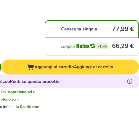
77,99 €
Consegna singola
66,29 €
-15%
Aggiungi al carrello
Aggiungi al carrello
 zooPunti su questo prodotto
 lav.
Approfondisci >
ofondisci >
iù info sulla
Spedizione