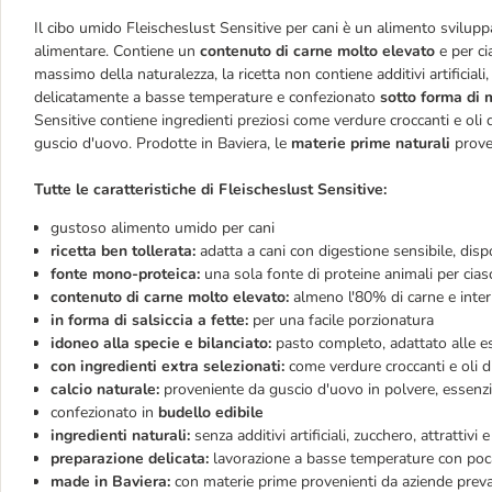
Il cibo umido Fleischeslust Sensitive per cani è un alimento svilupp
alimentare. Contiene un
contenuto di carne molto elevato
e per ci
massimo della naturalezza, la ricetta non contiene additivi artificial
delicatamente a basse temperature e confezionato
sotto forma di 
Sensitive contiene ingredienti preziosi come verdure croccanti e oli di
guscio d'uovo. Prodotte in Baviera, le
materie prime naturali
prove
Tutte le caratteristiche di Fleischeslust Sensitive:
gustoso alimento umido per cani
ricetta ben tollerata:
adatta a cani con digestione sensibile, disp
fonte mono-proteica:
una sola fonte di proteine animali per cias
contenuto di carne molto elevato:
almeno l'80% di carne e inter
in forma di salsiccia a fette:
per una facile porzionatura
idoneo alla specie e bilanciato:
pasto completo, adattato alle esi
con ingredienti extra selezionati:
come verdure croccanti e oli di
calcio naturale:
proveniente da guscio d'uovo in polvere, essenz
confezionato in
budello edibile
ingredienti naturali:
senza additivi artificiali, zucchero, attrattivi 
preparazione delicata:
lavorazione a basse temperature con poc
made in Baviera:
con materie prime provenienti da aziende prev