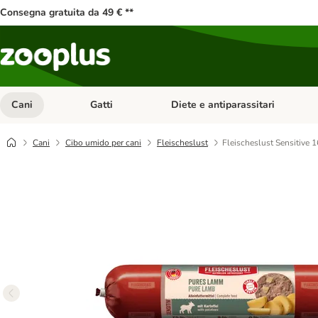
Consegna gratuita da 49 € **
Cani
Gatti
Diete e antiparassitari
Apri Menu Categoria: Cani
Apri Menu Categoria: Gatti
Cani
Cibo umido per cani
Fleischeslust
Fleischeslust Sensitive 1