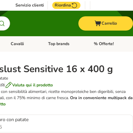
Servizio clienti
Riordina
Carrello
Cavalli
Top brands
% Offerte!
ccelli
Apri Menu Categoria: Acquaristica
Apri Menu Categoria: Cavalli
Apri Menu Categoria: T
slust Sensitive 16 x 400 g
atate
Valuta qui il prodotto
(
0
)
con sensibilità alimentari, ricette monoproteiche ben digeribili, senza
ali, con il 75% minimo di carne fresca.
Ora in conveniente multipack da
utto
ro con patate
5