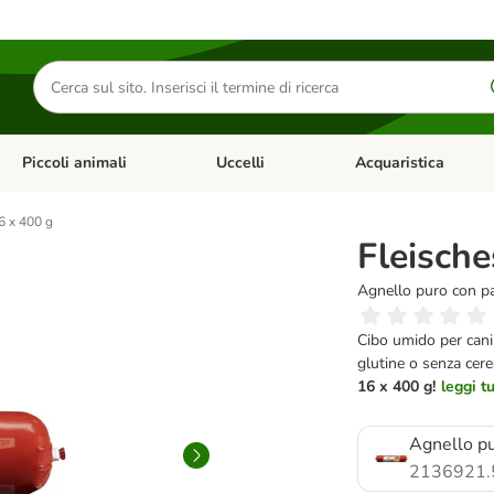
Cerca
prodotti
Piccoli animali
Uccelli
Acquaristica
Apri Menu Categoria: Diete e antiparassitari
Apri Menu Categoria: Piccoli animali
Apri Menu Categoria: U
6 x 400 g
Fleische
Agnello puro con p
Cibo umido per cani 
glutine o senza cere
16 x 400 g!
leggi t
Agnello pu
2136921.