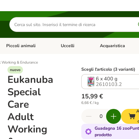
Cerca
prodotti
Piccoli animali
Uccelli
Acquaristica
Apri Menu Categoria: Diete e antiparassitari
Apri Menu Categoria: Piccoli animali
Apri Menu Categoria: U
t Working & Endurance
Scegli l'articolo (3 varianti)
nuovo
Eukanuba
6 x 400 g
2610103.2
Special
15,99 €
Care
6,66 € / kg
A
Adult
Working
Guadagna 16 zooPunti
prodotto