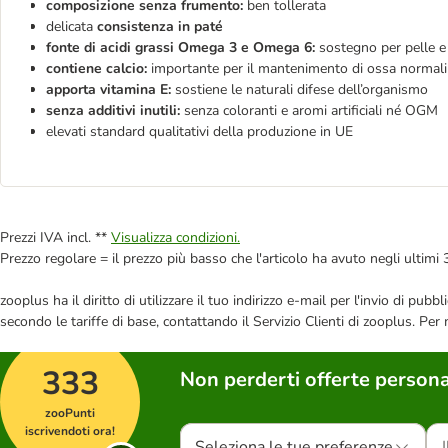
composizione senza frumento:
ben tollerata
delicata
consistenza in paté
fonte di acidi grassi Omega 3 e Omega 6:
sostegno per pelle e
contiene calcio:
importante per il mantenimento di ossa normali
apporta vitamina E:
sostiene le naturali difese dell’organismo
senza additivi inutili:
senza coloranti e aromi artificiali né OGM
elevati standard qualitativi della produzione in UE
Prezzi IVA incl. **
Visualizza condizioni.
Prezzo regolare = il prezzo più basso che l'articolo ha avuto negli ultimi 
zooplus ha il diritto di utilizzare il tuo indirizzo e-mail per l'invio di pu
secondo le tariffe di base, contattando il Servizio Clienti di zooplus. Per
333
Non perderti offerte persona
zooPunti
iscrivendoti ora!
Seleziona le tue preferenze