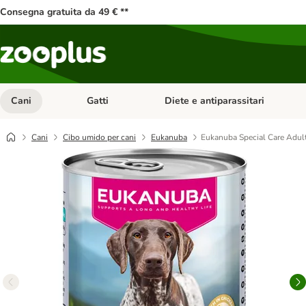
Consegna gratuita da 49 € **
Cani
Gatti
Diete e antiparassitari
Apri Menu Categoria: Cani
Apri Menu Categoria: Gatti
Cani
Cibo umido per cani
Eukanuba
Eukanuba Special Care Adul