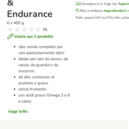
&
Consegna in 2-4 gg. lav.
Approf
Endurance
Resi e rimborsi
Approfondisci >
Tutti i prezzi IVA incl.
Più info sull
6 x 400 g
(
0
)
Valuta qui il prodotto
cibo umido completo per
cani particolarmente attivi
ideale per cani da lavoro, da
caccia, da guardia o da
soccorso
ad alto contenuto di
proteine e grassi
senza frumento
con acidi grassi Omega 3 e 6
e calcio
leggi tutto