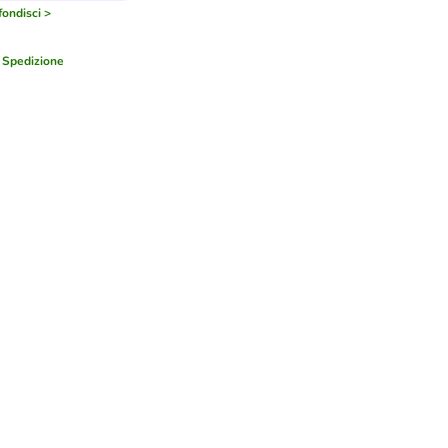
ondisci >
a
Spedizione