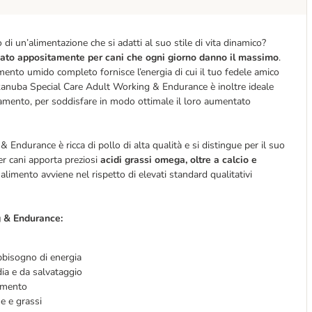
i un’alimentazione che si adatti al suo stile di vita dinamico?
pato appositamente per cani che ogni giorno danno il massimo
.
limento umido completo fornisce l’energia di cui il tuo fedele amico
kanuba Special Care Adult Working & Endurance è inoltre ideale
tamento, per soddisfare in modo ottimale il loro aumentato
ndurance è ricca di pollo di alta qualità e si distingue per il suo
er cani apporta preziosi
acidi grassi omega, oltre a calcio e
alimento avviene nel rispetto di elevati standard qualitativi
g & Endurance:
bbisogno di energia
dia e da salvataggio
tamento
ne e grassi