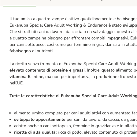
Il tuo amico a quattro zampe è attivo quotidianamente e ha bisogno d
Eukanuba Special Care Adult Working & Endurance è stato
svilup
Che si tratti di cani da lavoro, da caccia o da salvataggio, questo a
a quattro zampe ha bisogno per affrontare compiti impegnativi. Eu
per cani sottopeso, così come per femmine in gravidanza o in allat
fabbisogno di nutrienti.
La ricetta senza frumento di Eukanuba Special Care Adult Working & E
elevato contenuto di proteine e grassi
. Inoltre, questo alimento p
vitamina E
. Infine, ma non per importanza, la produzione di questo 
nell’UE.
Tutte le caratteristiche di Eukanuba Special Care Adult Workin
alimento umido completo per cani adulti attivi con aumentato fa
sviluppato appositamente
per cani da lavoro, da caccia, da guar
adatto anche a cani sottopeso, femmine in gravidanza e in allat
ricetta di alta qualità:
ricca di pollo, elevato contenuto di protei