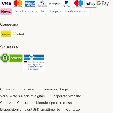
Paga con Visa. Payment Method
Paga con Mastercard. Payment Method
Paga con American Express. Payment Method
Paga con Diners Club. Payment Method
Paga con Postepay. Payment Method
Paga con PayPal. Payment Meth
Paga con Maestro. Paym
Apple Pay Payme
Google P
Paga tramite bonifico.
Paga con contrassegno.
Paga tramite bonifico. Payment Method
Paga con contrassegno. Payment Meth
Klarna Payment Method
Consegna
Poste Italiane. Shipping Method
InPost. Shipping Method
Sicurezza
Security
Security
Chi siamo
Carriera
Informazioni Legali
Vai all'Atto sui servizi digitali.
Corporate Website
Condizioni Generali
Modulo tipo di recesso
Disposizioni ambientali & smaltimento
Contatto