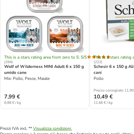
This is a stars rating area from zero to 5: 5/5
This is a stars rating 
(
294
)
(
222
)
Wolf of Wilderness MINI Adult 6 x 150 g
Schesir 6 x 150 g A
umido cane
cani
Mix: Pollo, Pesce, Maiale
Pollo
Prezzo consigliato 11,90
7,99 €
10,49 €
8,88 € / kg
11,66 € / kg
Prezzi IVA incl. **
Visualizza condizioni.