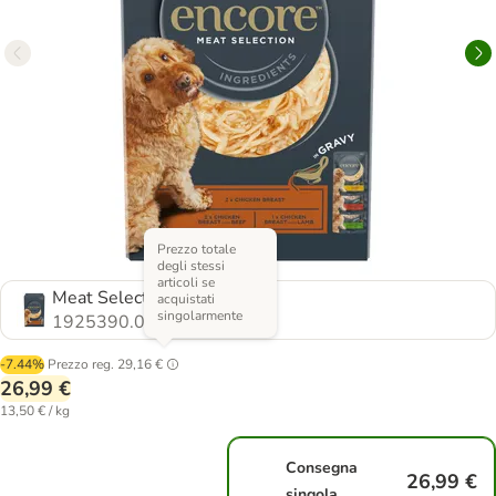
Prezzo totale
degli stessi
articoli se
Meat Selection (3 varianti)
acquistati
singolarmente
1925390.0
-7.44%
Prezzo reg.
29,16 €
26,99 €
13,50 € / kg
Consegna
26,99 €
singola