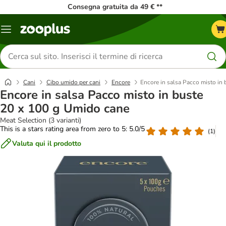
Consegna gratuita da 49 € **
Overview
catalogo
Cerca
prodotti
Cani
Cibo umido per cani
Encore
Encore in salsa Pacco misto in
Encore in salsa Pacco misto in buste
20 x 100 g Umido cane
Meat Selection (3 varianti)
This is a stars rating area from zero to 5: 5.0/5
(
1
)
Valuta qui il prodotto