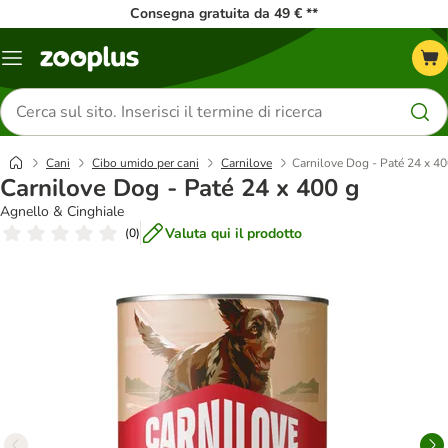
Consegna gratuita da 49 € **
Overview
catalogo
Cerca
prodotti
Cani
Cibo umido per cani
Carnilove
Carnilove Dog - Paté 24 x 40
Carnilove Dog - Paté 24 x 400 g
Agnello & Cinghiale
Valuta qui il prodotto
(
0
)