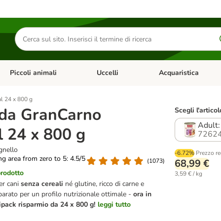
Cerca
prodotti
Piccoli animali
Uccelli
Acquaristica
Apri Menu Categoria: Diete e antiparassitari
Apri Menu Categoria: Piccoli animali
Apri Menu Categoria: U
l 24 x 800 g
da GranCarno
Scegli l'articol
Adult:
l 24 x 800 g
72624
gnello
-6.72%
Prezzo re
ing area from zero to 5: 4.5/5
(
1073
)
68,99 €
prodotto
3,59 € / kg
er cani
senza cereali
né glutine, ricco di carne e
arato per un profilo nutrizionale ottimale -
ora in
pack risparmio da 24 x 800 g!
leggi tutto