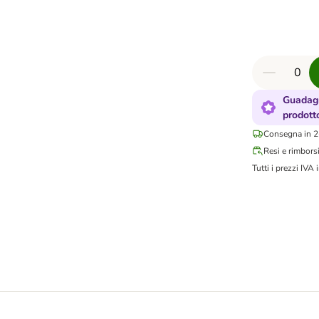
Guadagn
prodott
Consegna in 2-
Resi e rimbors
Tutti i prezzi IVA i