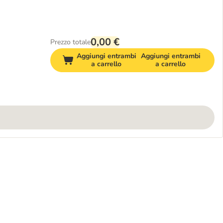
0,00 €
Prezzo totale
Aggiungi entrambi
Aggiungi entrambi
a carrello
a carrello