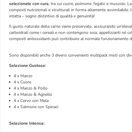
selezionate con cura
, tra cui cuore, polmone, fegato e muscolo. L
composti nutrizionali e strutturali in forma altamente assimilabile. 
intatta – segno distintivo di qualità e genuinità!
Il gusto naturale della carne viene preservato, assicurando un’eleva
carboidrati come i cereali e non contengono soia, appetizzanti né color
composti antiossidanti può contribuire al normale funzionamento d
Sono disponibili anche 3 diversi convenienti multipack misti con div
Selezione Gustosa:
4 x Manzo
4 x Cuore
4 x Manzo & Pollo
4 x Manzo & Agnello
4 x Cervo con Mela
4 x Salmone con Spinaci
Selezione Intensa
: