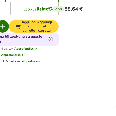
58,64 €
-15%
Aggiungi
Aggiungi
al
al
carrello
carrello
a 69 zooPunti su questo
o
4 gg. lav.
Approfondisci >
i
Approfondisci >
ncl.
Più info sulla
Spedizione