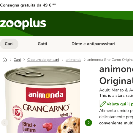
Consegna gratuita da 49 € **
Cani
Gatti
Diete e antiparassitari
Apri Menu Categoria: Cani
Apri Menu Categoria: Gatti
Cani
Cibo umido per cani
animonda
animonda GranCarno Origina
animon
Origina
Adult: Manzo & A
This is a stars rat
Valuta qui il 
Alimento umido p
delicatamente prep
conveniente multi