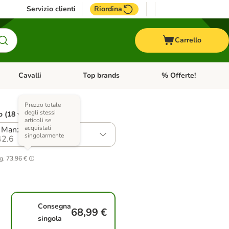
Servizio clienti
Riordina
Carrello
Cavalli
Top brands
% Offerte!
ccelli
Apri Menu Categoria: Acquaristica
Apri Menu Categoria: Cavalli
Apri Menu Categoria: T
Prezzo totale
degli stessi
o (18 varianti)
articoli se
acquistati
 Manzo & Agnello
singolarmente
2.6
g.
73,96 €
Consegna
68,99 €
singola