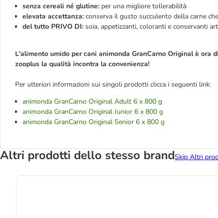
senza cereali né glutine:
per una migliore tollerabilità
elevata accettanza:
conserva il gusto succulento della carne che
del tutto PRIVO DI:
soia, appetizzanti, coloranti e conservanti arti
L'alimento umido per cani animonda GranCarno Original è ora di
zooplus la qualità incontra la convenienza!
Per ulteriori informazioni sui singoli prodotti clicca i seguenti link:
animonda GranCarno Original Adult 6 x 800 g
animonda GranCarno Original Junior 6 x 800 g
animonda GranCarno Original Senior 6 x 800 g
Altri prodotti dello stesso brand
Skip Altri pro