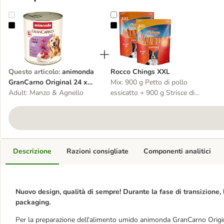
animonda GranCarno Original 24 x 800 g
Rocco Chings XXL
Questo articolo
:
animonda
Rocco Chings XXL
GranCarno Original 24 x
Mix: 900 g Petto di pollo
800 g
Adult: Manzo & Agnello
essicatto + 900 g Strisce di
petto di pollo
Descrizione
Razioni consigliate
Componenti analitici
Nuovo design, qualità di sempre! Durante la fase di transizione, 
packaging.
Per la preparazione dell'alimento umido animonda GranCarno Origin