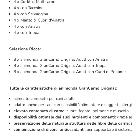
4 x Cocktail Multicarne
4 x con Tacchino
4 x con Selvaggina
4 x Manzo & Cuori d'Anatra
4 x con Anatra
4 x con Trippa
Selezione Ricca:
8 x animonda GranCarno Original Adult con Anatra
8 x animonda GranCarno Original Adult con Trippa
8 x animonda GranCarno Original Adult con Cuori di Pollame
Tutte le caratteristiche di animonda GranCarno Original:
alimento completo per cani adulti
adatto anche per cani con sensibilità alimentare e soggetti allergi
elevato contenuto di carne:
cuore, fegato, polmone e muscolo
disponibilità ottimale dei suoi nutrienti e componenti:
grazie al
preservazione della naturale struttura delle fibre della carne:
s
combinazione di diversi antiossidanti:
per supportare il sistem