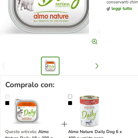
conservanti chim
g!
leggi tutto
Compralo con:
Almo Nature Daily 18 x 300 g Alimento umido per cane
Almo Nature Daily Dog 6 x 400 g
Questo articolo
:
Almo
Almo Nature Daily Dog 6 x