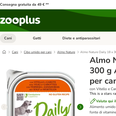
Consegna gratuita da 49 € **
Cani
Gatti
Diete e antiparassitari
Apri Menu Categoria: Cani
Apri Menu Categoria: Gatti
Cani
Cibo umido per cani
Almo Nature
Almo Nature Daily 18 x 3
Almo N
300 g 
per ca
con Vitello e Ca
This is a stars r
Valuta qui i
Alimento umido pe
fonte di vitamin