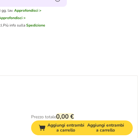
gg. lav.
Approfondisci >
Approfondisci >
cl.
Più info sulla
Spedizione
0,00 €
Prezzo totale
Aggiungi entrambi
Aggiungi entrambi
a carrello
a carrello