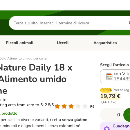
Cerca
prodotti
Piccoli animali
Uccelli
Acquaristica
Apri Menu Categoria: Diete e antiparassitari
Apri Menu Categoria: Piccoli animali
Apri Menu Categoria: U
00 g Alimento umido per cane
ature Daily 18 x
Scegli l'articolo
con Vit
Alimento umido
18448
ne
-9.96%
Prezzo reg
19,79 €
rote
3,66 € / kg
ating area from zero to 5: 2.8/5
(
6
)
l prodotto
r cani, in diverse varianti, ricetta
senza glutine
,
e, minerali e oligoelementi, senza coloranti né
Guadagna