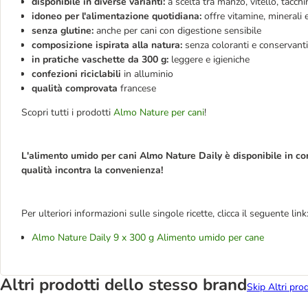
disponibile in diverse varianti:
a scelta tra manzo, vitello, tacch
idoneo per l'alimentazione quotidiana:
offre vitamine, minerali
senza glutine:
anche per cani con digestione sensibile
composizione ispirata alla natura:
senza coloranti e conservanti
in pratiche vaschette da 300 g:
leggere e igieniche
confezioni riciclabili
in alluminio
qualità comprovata
francese
Scopri tutti i prodotti
Almo Nature per cani
!
L'alimento umido per cani Almo Nature Daily è disponibile in co
qualità incontra la convenienza!
Per ulteriori informazioni sulle singole ricette, clicca il seguente link
Almo Nature Daily 9 x 300 g Alimento umido per cane
Altri prodotti dello stesso brand
Skip Altri pro