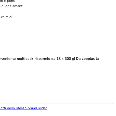
ino e pollo
 e oligoelementi
 chimici
nveniente multipack risparmio da 18 x 300 g! Da zooplus la
:
dotti dello stesso brand slider