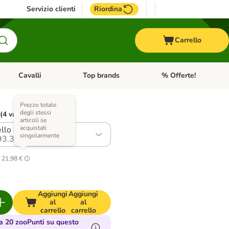
Servizio clienti
Riordina
Carrello
Cavalli
Top brands
% Offerte!
ccelli
Apri Menu Categoria: Acquaristica
Apri Menu Categoria: Cavalli
Apri Menu Categoria: T
Prezzo totale
degli stessi
 (4 varianti)
articoli se
acquistati
ello e Carote
singolarmente
93.3
.
21,98 €
Aggiungi
Aggiungi
al
al
carrello
carrello
 20 zooPunti su questo