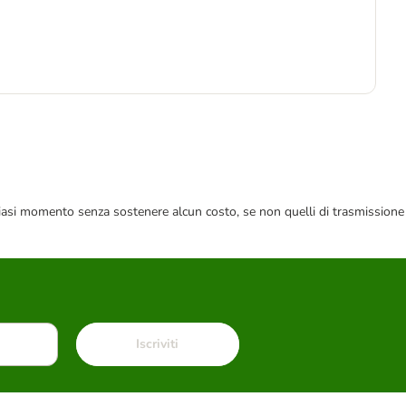
Pre
1
11,
 qualsiasi momento senza sostenere alcun costo, se non quelli di trasmissione
Iscriviti