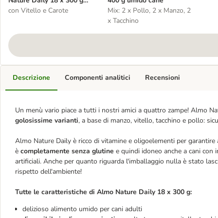
Nature Daily 18 x 300 g
400 g umido cane
Alimento umido per cane
con Vitello e Carote
Mix: 2 x Pollo, 2 x Manzo, 2
x Tacchino
Descrizione
Componenti analitici
Recensioni
Un menù vario piace a tutti i nostri amici a quattro zampe! Almo N
golosissime varianti
, a base di manzo, vitello, tacchino e pollo: sic
Almo Nature Daily è ricco di vitamine e oligoelementi per garantire 
è
completamente senza glutine
e quindi idoneo anche a cani con i
artificiali. Anche per quanto riguarda l'imballaggio nulla è stato lasci
rispetto dell'ambiente!
Tutte le caratteristiche di Almo Nature Daily 18 x 300 g:
delizioso alimento umido per cani adulti