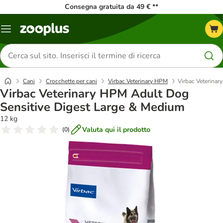
Consegna gratuita da 49 € **
Overview
catalogo
Cerca
prodotti
Cani
Crocchette per cani
Virbac Veterinary HPM
Virbac Veterina
Virbac Veterinary HPM Adult Dog
Sensitive Digest Large & Medium
12 kg
Valuta qui il prodotto
(
0
)