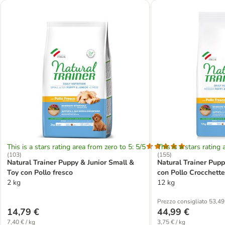
This is a stars rating area from zero to 5: 5/5
This is a stars rating 
(
103
)
(
155
)
Natural Trainer Puppy & Junior Small &
Natural Trainer Pup
Toy con Pollo fresco
con Pollo Crocchette
2 kg
12 kg
Prezzo consigliato 53,49
14,79 €
44,99 €
7,40 € / kg
3,75 € / kg