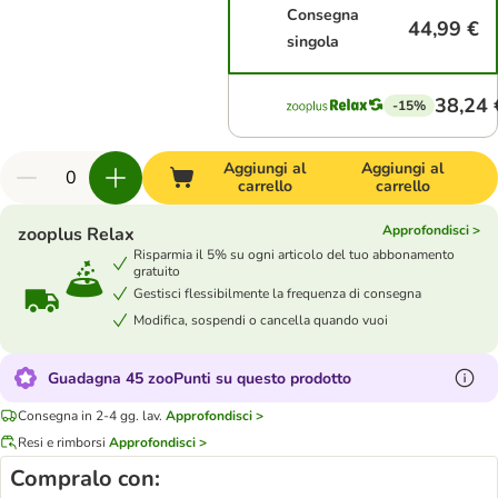
Consegna
44,99 €
singola
38,24 
-15%
Aggiungi al
Aggiungi al
carrello
carrello
Approfondisci >
zooplus Relax
Risparmia il 5% su ogni articolo del tuo abbonamento
gratuito
Gestisci flessibilmente la frequenza di consegna
Modifica, sospendi o cancella quando vuoi
Guadagna 45 zooPunti su questo prodotto
Consegna in 2-4 gg. lav.
Approfondisci >
Resi e rimborsi
Approfondisci >
Compralo con: