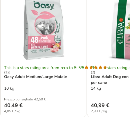
This is a stars rating area from zero to 5: 5/5
This is a stars rating 
(
12
)
(
2
)
Oasy Adult Medium/Large Maiale
Libra Adult Dog con
per cane
10 kg
14 kg
Prezzo consigliato 42,50 €
40,49 €
40,99 €
4,05 € / kg
2,93 € / kg