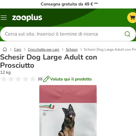
Consegna gratuita da 49 € **
Overview
catalogo
Cerca
prodotti
Cani
Crocchette per cani
Schesir
Schesir Dog Large Adult con Pr
Schesir Dog Large Adult con
Prosciutto
12 kg
Valuta qui il prodotto
(
0
)