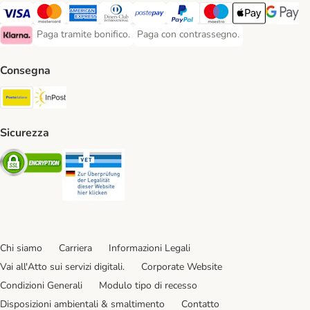
Paga con Visa. Payment Method
Paga con Mastercard. Payment Method
Paga con American Express. Payment Method
Paga con Diners Club. Payment Method
Paga con Postepay. Payment Method
Paga con PayPal. Payment Meth
Paga con Maestro. Paym
Apple Pay Payme
Google P
Paga tramite bonifico.
Paga con contrassegno.
Paga tramite bonifico. Payment Method
Paga con contrassegno. Payment Meth
Klarna Payment Method
Consegna
Poste Italiane. Shipping Method
InPost. Shipping Method
Sicurezza
Security
Security
Chi siamo
Carriera
Informazioni Legali
Vai all'Atto sui servizi digitali.
Corporate Website
Condizioni Generali
Modulo tipo di recesso
Disposizioni ambientali & smaltimento
Contatto