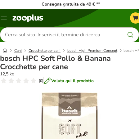
Consegna gratuita da 49 € **
Overview
catalogo
Cerca
prodotti
Cani
Crocchette per cani
bosch High Premium Concept
bosch HP
bosch HPC Soft Pollo & Banana
Crocchette per cane
12,5 kg
Valuta qui il prodotto
(
0
)