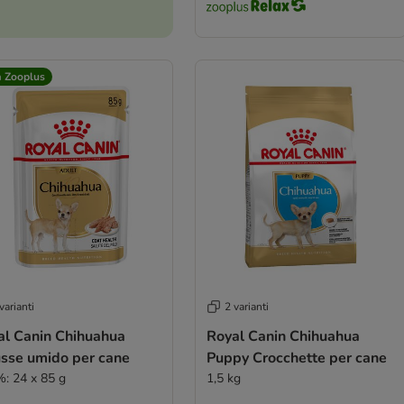
a Zooplus
varianti
2 varianti
al Canin Chihuahua
Royal Canin Chihuahua
sse umido per cane
Puppy Crocchette per cane
%: 24 x 85 g
1,5 kg