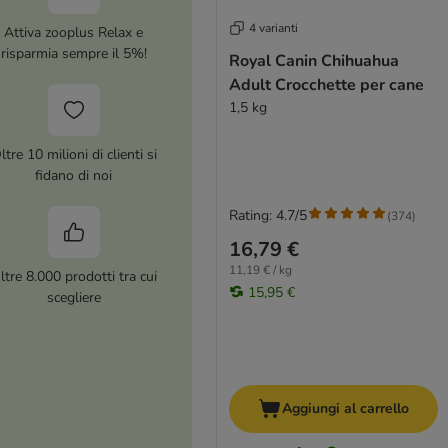
4 varianti
Attiva zooplus Relax e
risparmia sempre il 5%!
Royal Canin Chihuahua
Adult Crocchette per cane
1,5 kg
ltre 10 milioni di clienti si
fidano di noi
Rating: 4.7/5
(
374
)
16,79 €
11,19 € / kg
ltre 8.000 prodotti tra cui
15,95 €
scegliere
Aggiungi al carrello