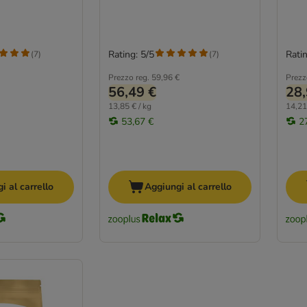
Rating: 5/5
Ratin
(
7
)
(
7
)
Prezzo reg.
59,96 €
Prezz
56,49 €
28,
13,85 € / kg
14,21
53,67 €
2
i al carrello
Aggiungi al carrello