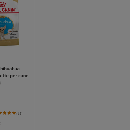
Chihuahua
ette per cane
g
(
21
)
€