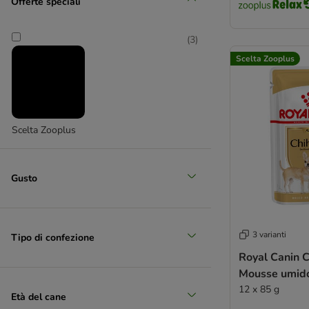
Offerte speciali
(
3
)
Scelta Zooplus
Scelta Zooplus
Gusto
3 varianti
Tipo di confezione
Royal Canin 
Mousse umido
12 x 85 g
Età del cane