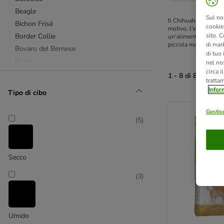
Beagle
Sul no
Il Chihuahua è un ca
Bichon Frisé
cookies
motivo, l'educazione 
sito. C
Border Collie
un'alimentazione part
di mark
piccola mascella rich
Bovaro del Bernese
di tuo
Boxer
nel nos
circa i
Bulldog
1 - 8 di 8 risultati
tratta
Bulldog Francese
Infor
Tipo di cibo
Carlino
product items ha
Cavalier King Charles
Gestisc
(
5
)
Chihuahua
Cocker Spaniel
Dalmata
Secco
Golden Retriever
Jack Russel
(
3
)
Labrador Retriever
Maltese
Pastore Tedesco
Umido
Rottweiler