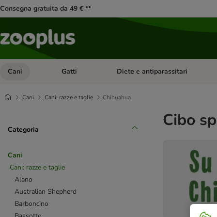
Consegna gratuita da 49 € **
Cani
Gatti
Diete e antiparassitari
Apri Menu Categoria: Cani
Apri Menu Categoria: Gatti
Cani
Cani: razze e taglie
Chihuahua
Cibo sp
Categoria
Cani
Cani: razze e taglie
Alano
Australian Shepherd
Barboncino
Bassotto