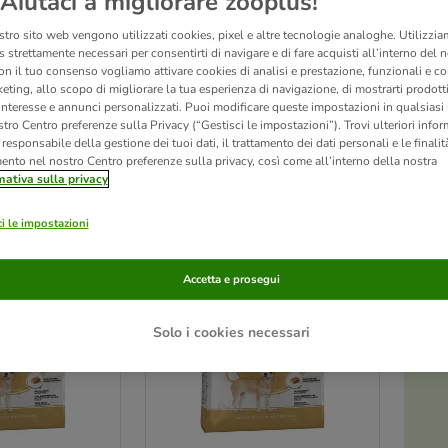
Aiutaci a migliorare zooplus!
stro sito web vengono utilizzati cookies, pixel e altre tecnologie analoghe. Utilizzi
ne molto vivace e giocherellone. Particolarmente intelligente e coraggioso, tende sp
 strettamente necessari per consentirti di navigare e di fare acquisti all’interno del 
di questa razza deve iniziare fin da subito, quando l'animale è ancora un cucciolo. Il
on il tuo consenso vogliamo attivare cookies di analisi e prestazione, funzionali e con
icolarmente saporita. Poiché questa razza tende a soffrire di problemi alla bocca e a
eting, allo scopo di migliorare la tua esperienza di navigazione, di mostrarti prodotti
iede un'alimentazione su misura, con una crocchetta perfettamente adattata per facil
 interesse e annunci personalizzati. Puoi modificare queste impostazioni in qualsia
tro Centro preferenze sulla Privacy (“Gestisci le impostazioni”). Trovi ulteriori info
l responsabile della gestione dei tuoi dati, il trattamento dei dati personali e le finalità
mento nel nostro Centro preferenze sulla privacy, così come all’interno della nostra
mativa sulla privacy
ve been changed
i le impostazioni
Accetta e prosegui
Solo i cookies necessari