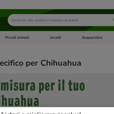
Cerca
prodotti
Piccoli animali
Uccelli
Acquaristica
Apri Menu Categoria: Diete e antiparassitari
Apri Menu Categoria: Piccoli animali
Apri Menu Categoria: U
ecifico per Chihuahua