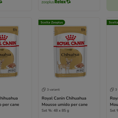
Scelta Zooplus
Scelt
3 varianti
3 
Chihuahua
Royal Canin Chihuahua
Roy
 per cane
Mousse umido per cane
Mou
Set %: 48 x 85 g
Set 