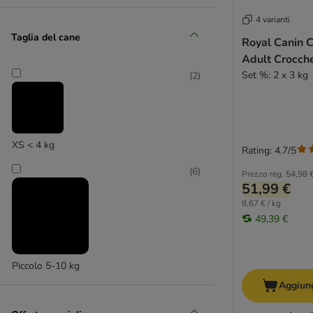
Schnauzer
4 varianti
Siberian Husky
Taglia del cane
Royal Canin 
Shih Tzu
Adult Crocche
Volpino di Pomerania
Set %: 2 x 3 kg
(
2
)
West Highland Terrier
Yorkshire Terrier
Cibo per cani di taglia molto piccola
Cibo per cani di taglia piccola
XS < 4 kg
Rating: 4.7/5
Cibo per cani di taglia media
(
6
)
Cibo per cani di taglia grande
Prezzo reg.
54,98 
51,99 €
Accessori per cani piccoli
8,67 € / kg
Accessori per cani di taglia media
49,39 €
Accessori per cani di taglia grande
Snack per cani di piccola taglia
Snack per cani di taglia media
Piccolo 5-10 kg
Snack per cani di taglia grande
Aggiung