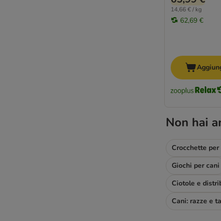
14,66 € / kg
62,69 €
Aggiung
Non hai a
Crocchette per
Giochi per cani
Ciotole e distri
Cani: razze e ta