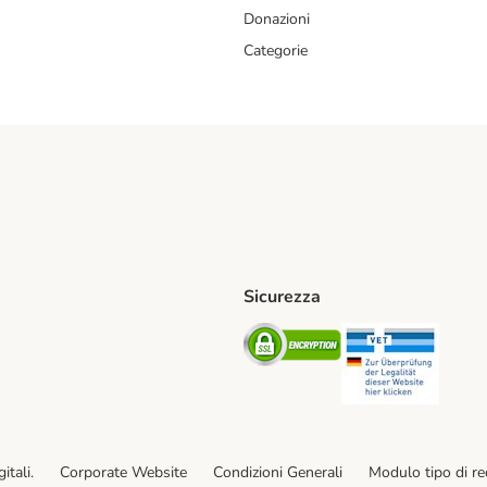
Donazioni
Categorie
Sicurezza
iane. Shipping Method
Post. Shipping Method
Security
Securit
od
ent Method
itali.
Corporate Website
Condizioni Generali
Modulo tipo di r