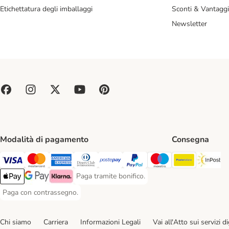
Etichettatura degli imballaggi
Sconti & Vantaggi
Newsletter
Modalità di pagamento
Consegna
Poste Ital
In
Paga con Visa. Payment Method
Paga con Mastercard. Payment Method
Paga con American Express. Payment Method
Paga con Diners Club. Payment Method
Paga con Postepay. Payment Method
Paga con PayPal. Payment Meth
Paga con Maestro. Paym
Paga tramite bonifico.
Paga tramite bonifico. Payment Method
Apple Pay Payment Method
Google Pay Payment Method
Klarna Payment Method
Paga con contrassegno.
Paga con contrassegno. Payment Method
Chi siamo
Carriera
Informazioni Legali
Vai all'Atto sui servizi dig