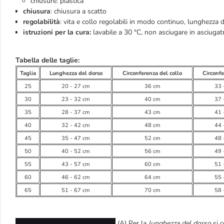
chiusure: plastica
chiusura
: chiusura a scatto
regolabilità
: vita e collo regolabili in modo continuo, lunghezza d
istruzioni per la cura:
lavabile a 30 °C, non asciugare in asciugat
Tabella delle taglie:
Taglia
Lunghezza del dorso
Circonferenza del collo
Circonfe
25
20 - 27 cm
36 cm
33 
30
23 - 32 cm
40 cm
37 
35
28 - 37 cm
43 cm
41 
40
32 - 42 cm
48 cm
44 
45
35 - 47 cm
52 cm
48 
50
40 - 52 cm
56 cm
49 
55
43 - 57 cm
60 cm
51 
60
46 - 62 cm
64 cm
55 
65
51 - 67 cm
70 cm
58 
(A) Per la
lunghezza del dorso
si c