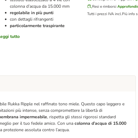
colonna d’acqua da 15.000 mm
Resi e rimborsi
Approfondis
regolabile in più punti
Tutti i prezzi IVA incl.
Più info 
con dettagli rifrangenti
particolarmente traspirante
leggi tutto
bile Rukka Ripple nel raffinato tono miele. Questo capo leggero e
itazioni più intense, senza compromettere la libertà di
n membrana impermeabile
, rispetta gli stessi rigorosi standard
 meglio per il tuo fedele amico. Con una
colonna d’acqua di 15.000
na protezione assoluta contro l’acqua.