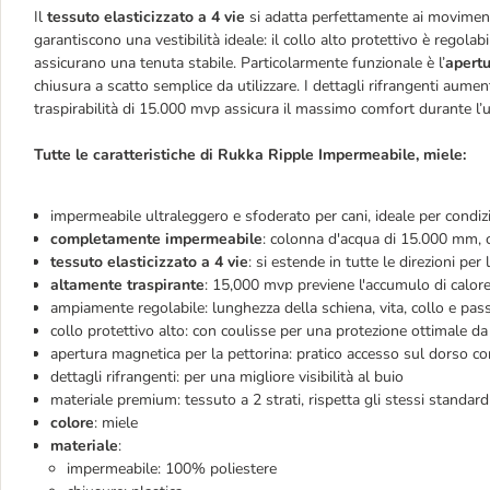
Il
tessuto elasticizzato a 4 vie
si adatta perfettamente ai moviment
garantiscono una vestibilità ideale: il collo alto protettivo è regolabil
assicurano una tenuta stabile. Particolarmente funzionale è l’
apertu
chiusura a scatto semplice da utilizzare. I dettagli rifrangenti aumen
traspirabilità di 15.000 mvp assicura il massimo comfort durante l’
Tutte le caratteristiche di Rukka Ripple Impermeabile, miele:
impermeabile ultraleggero e sfoderato per cani, ideale per condiz
completamente impermeabile
: colonna d'acqua di 15.000 mm, 
tessuto elasticizzato a 4 vie
: si estende in tutte le direzioni p
altamente traspirante
: 15,000 mvp previene l'accumulo di calor
ampiamente regolabile: lunghezza della schiena, vita, collo e pass
collo protettivo alto: con coulisse per una protezione ottimale da
apertura magnetica per la pettorina: pratico accesso sul dorso co
dettagli rifrangenti: per una migliore visibilità al buio
materiale premium: tessuto a 2 strati, rispetta gli stessi standar
colore
: miele
materiale
:
impermeabile: 100% poliestere