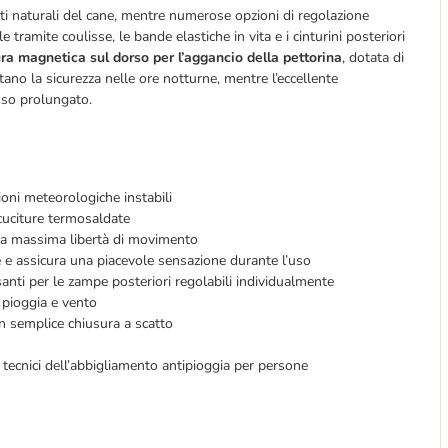
i naturali del cane, mentre numerose opzioni di regolazione
e tramite coulisse, le bande elastiche in vita e i cinturini posteriori
ra magnetica sul dorso per l’aggancio della pettorina
, dotata di
tano la sicurezza nelle ore notturne, mentre l’eccellente
uso prolungato.
ioni meteorologiche instabili
cuciture termosaldate
er la massima libertà di movimento
e e assicura una piacevole sensazione durante l’uso
anti per le zampe posteriori regolabili individualmente
 pioggia e vento
n semplice chiusura a scatto
d tecnici dell’abbigliamento antipioggia per persone