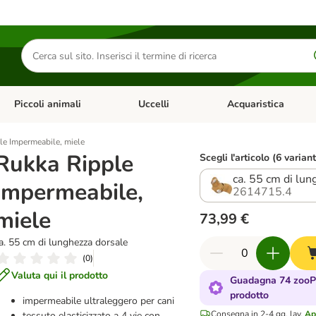
Cerca
prodotti
Piccoli animali
Uccelli
Acquaristica
Apri Menu Categoria: Diete e antiparassitari
Apri Menu Categoria: Piccoli animali
Apri Menu Categoria: U
le Impermeabile, miele
Rukka Ripple
Scegli l'articolo (6 variant
ca. 55 cm di lun
Impermeabile,
2614715.4
miele
73,99 €
a. 55 cm di lunghezza dorsale
(
0
)
Valuta qui il prodotto
Guadagna 74 zooPu
prodotto
impermeabile ultraleggero per cani
Consegna in 2-4 gg. lav.
Ap
tessuto elasticizzato a 4 vie con