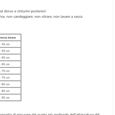
el dorso e cinturini posteriori
rice, non candeggiare, non stirare, non lavare a secco
renza torace
- 45 cm
- 55 cm
- 60 cm
- 65 cm
- 70 cm
- 75 cm
- 80 cm
- 85 cm
- 95 cm
onsiglia di misurare dal punto più profondo dell’attaccatura del