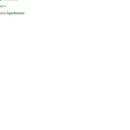
ci >
sulla
Spedizione