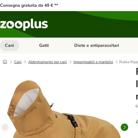
Consegna gratuita da 49 € **
Cani
Gatti
Diete e antiparassitari
Apri Menu Categoria: Cani
Apri Menu Categoria: Gatti
Cani
Abbigliamento per cani
Impermeabili e mantelle
Rukka Ripp
c