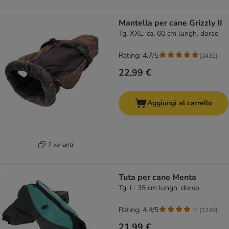
Mantella per cane Grizzly II
Tg. XXL: ca. 60 cm lungh. dorso
Rating: 4.7/5
(
2432
)
22,99 €
Aggiungi al carrello
7 varianti
Tuta per cane Menta
Tg. L: 35 cm lungh. dorso
Rating: 4.4/5
(
1249
)
21,99 €