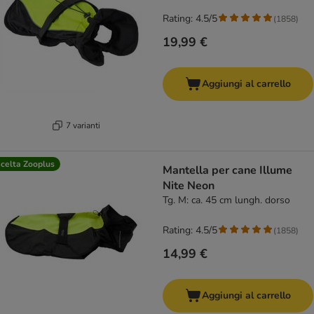
Rating: 4.5/5
(
1858
)
19,99 €
Aggiungi al carrello
7 varianti
celta Zooplus
Mantella per cane Illume
Nite Neon
Tg. M: ca. 45 cm lungh. dorso
Rating: 4.5/5
(
1858
)
14,99 €
Aggiungi al carrello