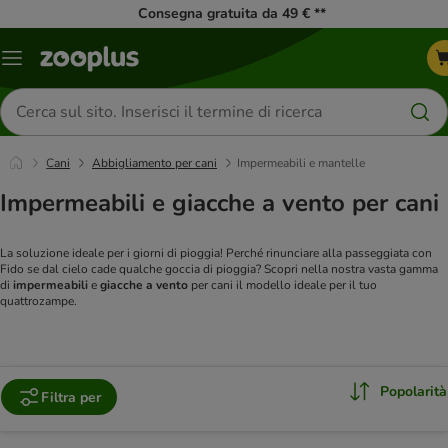
Consegna gratuita da 49 € **
Overview
catalogo
Cerca
prodotti
Cani
Abbigliamento per cani
Impermeabili e mantelle
Impermeabili e giacche a vento per cani
La soluzione ideale per i giorni di pioggia! Perché rinunciare alla passeggiata con
Fido se dal cielo cade qualche goccia di pioggia? Scopri nella nostra vasta gamma
di
impermeabili
e
giacche a vento
per cani il modello ideale per il tuo
quattrozampe.
Popolarità
Filtra per