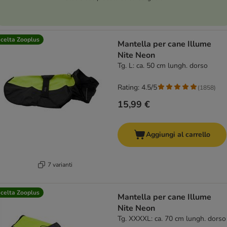
celta Zooplus
Mantella per cane Illume
Nite Neon
Tg. L: ca. 50 cm lungh. dorso
Rating: 4.5/5
(
1858
)
15,99 €
Aggiungi al carrello
7 varianti
celta Zooplus
Mantella per cane Illume
Nite Neon
Tg. XXXXL: ca. 70 cm lungh. dorso