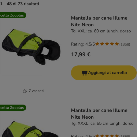
1 - 48 di 73 risultati
product items have been changed
celta Zooplus
Mantella per cane Illume
Nite Neon
Tg. XXL: ca. 60 cm lungh. dorso
Rating: 4.5/5
(
1858
)
17,99 €
Aggiungi al carrello
7 varianti
celta Zooplus
Mantella per cane Illume
Nite Neon
Tg. XXXL: ca. 65 cm lungh. dorso
Rating: 4.5/5
(
1858
)