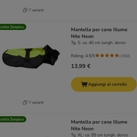
7 varianti
celta Zooplus
Mantella per cane Illume
Nite Neon
Tg. S: ca. 40 cm lungh. dorso
Rating: 4.5/5
(
1858
)
13,99 €
Aggiungi al carrello
7 varianti
celta Zooplus
Mantella per cane Illume
Nite Neon
Tg. XL: ca. 55 cm lungh. dorso