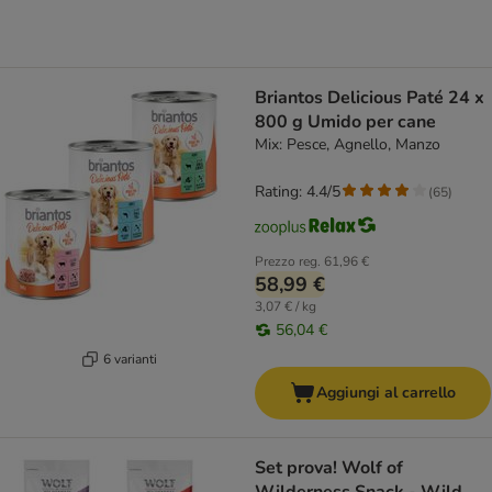
Briantos Delicious Paté 24 x
800 g Umido per cane
Mix: Pesce, Agnello, Manzo
Rating: 4.4/5
(
65
)
Prezzo reg.
61,96 €
58,99 €
3,07 € / kg
56,04 €
6 varianti
Aggiungi al carrello
Set prova! Wolf of