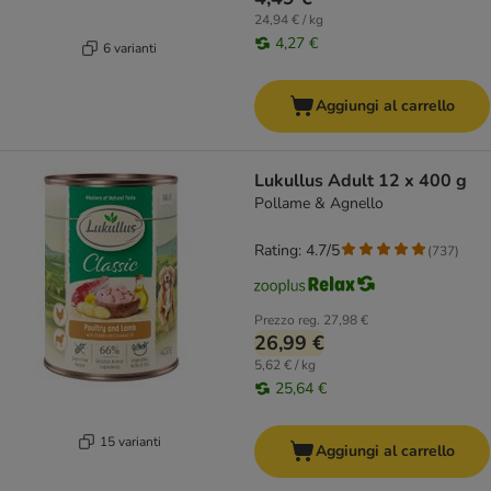
24,94 € / kg
4,27 €
6 varianti
Aggiungi al carrello
Lukullus Adult 12 x 400 g
Pollame & Agnello
Rating: 4.7/5
(
737
)
Prezzo reg.
27,98 €
26,99 €
5,62 € / kg
25,64 €
15 varianti
Aggiungi al carrello