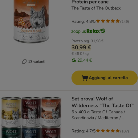
Protein per cane
The Taste of The Outback
Rating: 4.8/5
(
249
)
Prezzo reg.
31,98 €
30,99 €
6,46 € / kg
29,44 €
13 varianti
Aggiungi al carrello
Set prova! Wolf of
Wilderness "The Taste Of"
6 x 400 g Taste Of Canada /
Scandinavia / Mediterran /
Outback / Savanna
Rating: 4.7/5
(
107
)