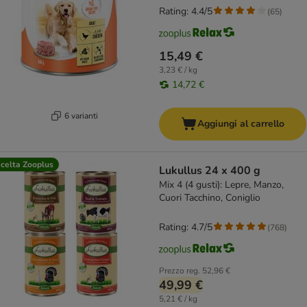
Rating: 4.4/5
(
65
)
15,49 €
3,23 € / kg
14,72 €
6 varianti
Aggiungi al carrello
celta Zooplus
Lukullus 24 x 400 g
Mix 4 (4 gusti): Lepre, Manzo,
Cuori Tacchino, Coniglio
Rating: 4.7/5
(
768
)
Prezzo reg.
52,96 €
49,99 €
5,21 € / kg