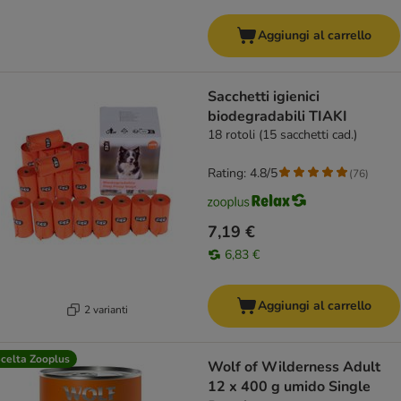
Aggiungi al carrello
Sacchetti igienici
biodegradabili TIAKI
18 rotoli (15 sacchetti cad.)
Rating: 4.8/5
(
76
)
7,19 €
6,83 €
Aggiungi al carrello
2 varianti
celta Zooplus
Wolf of Wilderness Adult
12 x 400 g umido Single