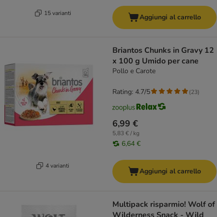
15 varianti
Aggiungi al carrello
Briantos Chunks in Gravy 12
x 100 g Umido per cane
Pollo e Carote
Rating: 4.7/5
(
23
)
6,99 €
5,83 € / kg
6,64 €
4 varianti
Aggiungi al carrello
Multipack risparmio! Wolf of
Wilderness Snack - Wild