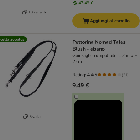
47,49 €
18 varianti
Aggiungi al carrello
celta Zooplus
Pettorina Nomad Tales
Blush - ebano
Guinzaglio compatibile: L 2 m x H
2 cm
Rating: 4.4/5
(
31
)
9,49 €
5 varianti