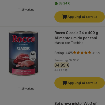
33,24 €
15 varianti
Aggiungi al carrello
Rocco Classic 24 x 400 g
Alimento umido per cani
Manzo con Tacchino
Rating: 4.6/5
(
4162
)
Prezzo reg.
37,96 €
34,99 €
3,64 € / kg
Aggiungi al carrello
15 varianti
Set prova misto! Wolf of