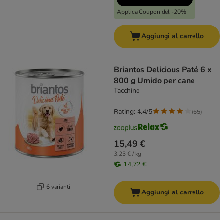
Applica Coupon del -20%
Aggiungi al carrello
Briantos Delicious Paté 6 x
800 g Umido per cane
Tacchino
Rating: 4.4/5
(
65
)
15,49 €
3,23 € / kg
14,72 €
6 varianti
Aggiungi al carrello