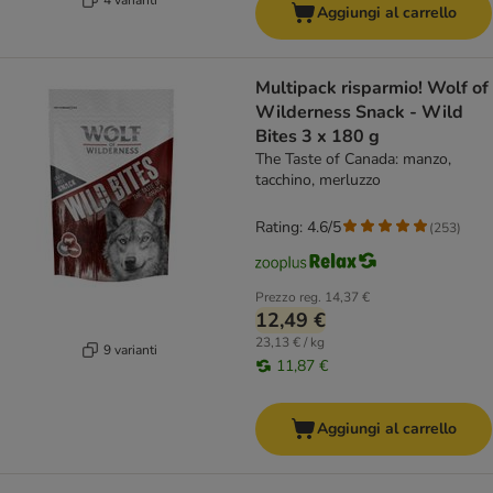
Aggiungi al carrello
Multipack risparmio! Wolf of
Wilderness Snack - Wild
Bites 3 x 180 g
The Taste of Canada: manzo,
tacchino, merluzzo
Rating: 4.6/5
(
253
)
Prezzo reg.
14,37 €
12,49 €
23,13 € / kg
9 varianti
11,87 €
Aggiungi al carrello