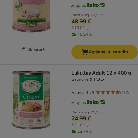
Prezzo reg.
51,96 €
48,99 €
5,10 € / kg
46,54 €
18 varianti
Aggiungi al carrello
Lukullus Adult 12 x 400 g
Salmone & Pollo
Rating: 4.7/5
(
737
)
Prezzo reg.
25,98 €
24,99 €
5,21 € / kg
23,74 €