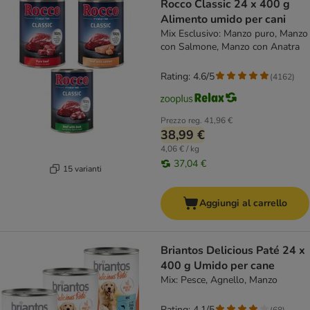
Rocco Classic 24 x 400 g
Alimento umido per cani
Mix Esclusivo: Manzo puro, Manzo
con Salmone, Manzo con Anatra
Rating: 4.6/5
(
4162
)
Prezzo reg.
41,96 €
38,99 €
4,06 € / kg
37,04 €
15 varianti
Aggiungi al carrello
Briantos Delicious Paté 24 x
400 g Umido per cane
Mix: Pesce, Agnello, Manzo
Rating: 4.1/5
(
68
)