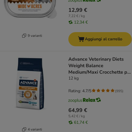
12,99 €
7,22 € / kg
12,34 €
9 varianti
Aggiungi al carrello
Advance Veterinary Diets
Weight Balance
Medium/Maxi Crocchette per
cane
12 kg
Rating: 4.7/5
(
995
)
64,99 €
5,42 € / kg
61,74 €
4 varianti