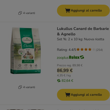
Aggiungi al carrello
4 varianti
Lukullus Canard de Barbarie
& Agnello
Set %: 2 x 10 kg: Nuova ricetta
Rating: 4.4/5
(
254
)
Prezzo reg.
89,98 €
86,99 €
4,35 € / kg
82,64 €
4 varianti
Aggiungi al carrello