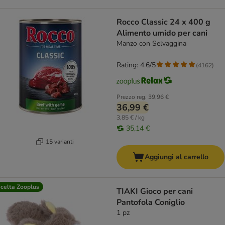
Rocco Classic 24 x 400 g
Alimento umido per cani
Manzo con Selvaggina
Rating: 4.6/5
(
4162
)
Prezzo reg.
39,96 €
36,99 €
3,85 € / kg
35,14 €
15 varianti
Aggiungi al carrello
celta Zooplus
TIAKI Gioco per cani
Pantofola Coniglio
1 pz