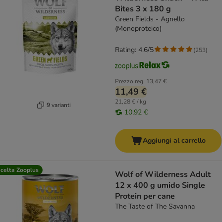
Bites 3 x 180 g
Green Fields - Agnello
(Monoproteico)
Rating: 4.6/5
(
253
)
Prezzo reg.
13,47 €
11,49 €
21,28 € / kg
9 varianti
10,92 €
Aggiungi al carrello
celta Zooplus
Wolf of Wilderness Adult
12 x 400 g umido Single
Protein per cane
The Taste of The Savanna