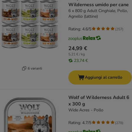
Wilderness umido per cane
6 x 800 g Adult Cinghiale, Pollo,
Agnello (lattine)
Rating: 4.6/5
(
257
)
24,99 €
5,21 € / kg
23,74 €
6 varianti
Aggiungi al carrello
Wolf of Wilderness Adult 6
x 300 g
Wide Acres - Pollo
Rating: 4.7/5
(
278
)