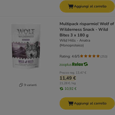
Aggiungi al carrello
Multipack risparmio! Wolf of
Wilderness Snack - Wild
Bites 3 x 180 g
Wild Hills - Anatra
(Monoproteico)
Rating: 4.6/5
(
253
)
Prezzo reg.
13,47 €
11,49 €
21,28 € / kg
9 varianti
10,92 €
Aggiungi al carrello