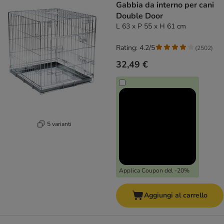
Gabbia da interno per cani
Double Door
L 63 x P 55 x H 61 cm
Rating: 4.2/5
(
2502
)
32,49 €
5 varianti
Applica Coupon del -20%
Aggiungi al carrello