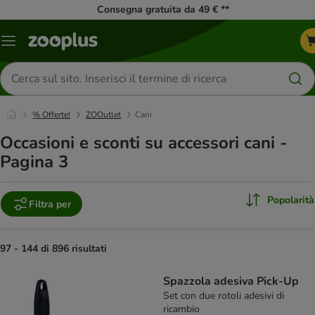
Consegna gratuita da 49 € **
Overview
catalogo
Cerca
prodotti
% Offerte!
ZOOutlet
Cani
Occasioni e sconti su accessori cani -
Pagina 3
Popolarità
Filtra per
97 - 144 di 896 risultati
product items have been changed
Spazzola adesiva Pick-Up
Set con due rotoli adesivi di
ricambio