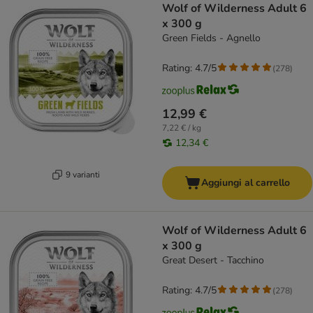
Wolf of Wilderness Adult 6
x 300 g
Green Fields - Agnello
Rating: 4.7/5
(
278
)
12,99 €
7,22 € / kg
12,34 €
9 varianti
Aggiungi al carrello
Wolf of Wilderness Adult 6
x 300 g
Great Desert - Tacchino
Rating: 4.7/5
(
278
)