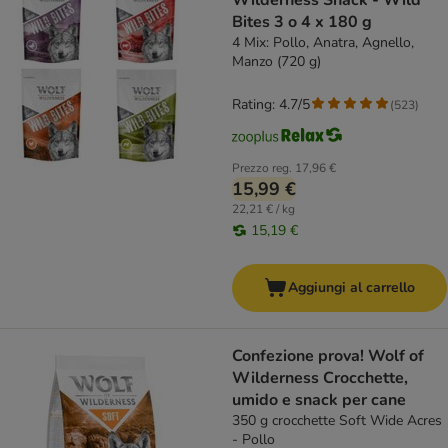
Wilderness Snack - Wild
Bites 3 o 4 x 180 g
4 Mix: Pollo, Anatra, Agnello,
Manzo (720 g)
Rating: 4.7/5
(
523
)
Prezzo reg.
17,96 €
15,99 €
22,21 € / kg
15,19 €
Aggiungi al carrello
Confezione prova! Wolf of
Wilderness Crocchette,
umido e snack per cane
350 g crocchette Soft Wide Acres
- Pollo