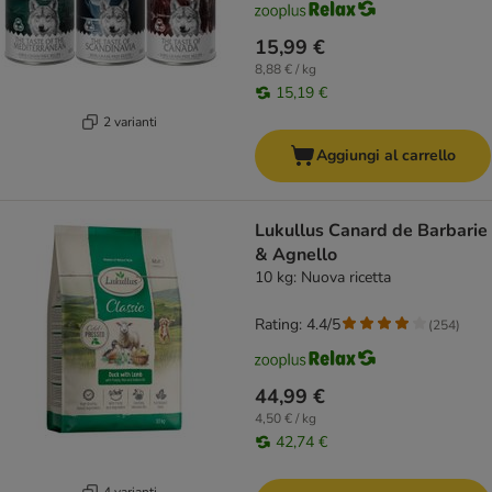
15,99 €
8,88 € / kg
15,19 €
2 varianti
Aggiungi al carrello
Lukullus Canard de Barbarie
& Agnello
10 kg: Nuova ricetta
Rating: 4.4/5
(
254
)
44,99 €
4,50 € / kg
42,74 €
4 varianti