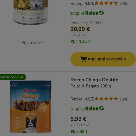
Rating: 4.8/5
(
249
)
Prezzo reg.
31,98 €
30,99 €
6,46 € / kg
29,44 €
13 varianti
Aggiungi al carrello
celta Zooplus
Rocco Chings Double
Pollo & Fegato 200 g
Rating: 4.9/5
(
180
)
5,99 €
29,95 € / kg
5,69 €