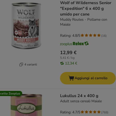
Wolf of Wilderness Senior
"Expedition" 6 x 400 g
umido per cane
Muddy Routes - Pollame con
Maiale
Rating: 4.8/5
(
16
)
12,99 €
5,41 € / kg
12,34 €
4 varianti
Aggiungi al carrello
celta Zooplus
Lukullus 24 x 400 g
Adult senza cereali Maiale
Rating: 4.7/5
(
768
)