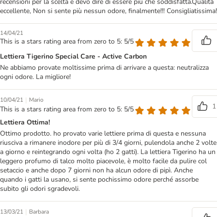
recensioni per la scelta e devo dire di essere più che soddisfatta.Qualità
eccellente, Non si sente più nessun odore, finalmente!!! Consigliatissima!
14/04/21
This is a stars rating area from zero to 5: 5/5
Lettiera Tigerino Special Care - Active Carbon
Ne abbiamo provate moltissime prima di arrivare a questa: neutralizza
ogni odore. La migliore!
|
10/04/21
Mario
1
This is a stars rating area from zero to 5: 5/5
Lettiera Ottima!
Ottimo prodotto. ho provato varie lettiere prima di questa e nessuna
riusciva a rimanere inodore per più di 3/4 giorni, pulendola anche 2 volte
a giorno e reintegrando ogni volta (ho 2 gatti). La lettiera Tigerino ha un
leggero profumo di talco molto piacevole, è molto facile da pulire col
setaccio e anche dopo 7 giorni non ha alcun odore di pipì. Anche
quando i gatti la usano, si sente pochissimo odore perché assorbe
subito gli odori sgradevoli.
|
13/03/21
Barbara