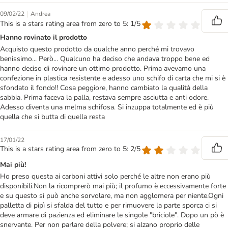
|
09/02/22
Andrea
This is a stars rating area from zero to 5: 1/5
Hanno rovinato il prodotto
Acquisto questo prodotto da qualche anno perché mi trovavo
benissimo... Però... Qualcuno ha deciso che andava troppo bene ed
hanno deciso di rovinare un ottimo prodotto. Prima avevamo una
confezione in plastica resistente e adesso uno schifo di carta che mi si è
sfondato il fondo!! Cosa peggiore, hanno cambiato la qualità della
sabbia. Prima faceva la palla, restava sempre asciutta e anti odore.
Adesso diventa una melma schifosa. Si inzuppa totalmente ed è più
quella che si butta di quella resta
17/01/22
This is a stars rating area from zero to 5: 2/5
Mai più!
Ho preso questa ai carboni attivi solo perché le altre non erano più
disponibili.Non la ricomprerò mai più; il profumo è eccessivamente forte
e su questo si può anche sorvolare, ma non agglomera per niente.Ogni
palletta di pipì si sfalda del tutto e per rimuovere la parte sporca ci si
deve armare di pazienza ed eliminare le singole "briciole". Dopo un pò è
snervante. Per non parlare della polvere; si alzano proprio delle