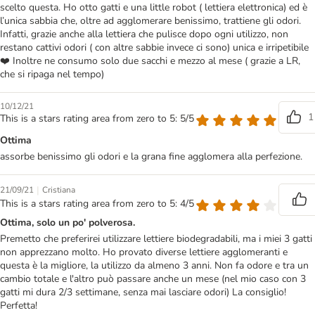
scelto questa. Ho otto gatti e una little robot ( lettiera elettronica) ed è
l’unica sabbia che, oltre ad agglomerare benissimo, trattiene gli odori.
Infatti, grazie anche alla lettiera che pulisce dopo ogni utilizzo, non
restano cattivi odori ( con altre sabbie invece ci sono) unica e irripetibile
❤️ Inoltre ne consumo solo due sacchi e mezzo al mese ( grazie a LR,
che si ripaga nel tempo)
10/12/21
1
This is a stars rating area from zero to 5: 5/5
Ottima
assorbe benissimo gli odori e la grana fine agglomera alla perfezione.
|
21/09/21
Cristiana
This is a stars rating area from zero to 5: 4/5
Ottima, solo un po' polverosa.
Premetto che preferirei utilizzare lettiere biodegradabili, ma i miei 3 gatti
non apprezzano molto. Ho provato diverse lettiere agglomeranti e
questa è la migliore, la utilizzo da almeno 3 anni. Non fa odore e tra un
cambio totale e l'altro può passare anche un mese (nel mio caso con 3
gatti mi dura 2/3 settimane, senza mai lasciare odori) La consiglio!
Perfetta!