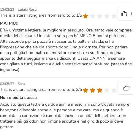
|
13/02/23
Luigia Rosa
1
This is a stars rating area from zero to 5: 1/5
MAI PIÙ!!
ERA un'ottima lettiera, la migliore in assoluto. Ora, tanto vale comprare
quella del discount. Una stella solo perché MENO 5 non si può dare.
Alla seconda pipì la puzza è nauseante, la palla si sfalda, si ha
l'impressione che sia già sporca dopo 1 sola giornata. Per non parlare
della poltiglia tipo malta da muratore che si crea sul fondo, degna
appunto della peggior marca da discount. Usata DA ANNI e sempre
consigliata a tutti, insieme a quella sensitive senza profumo (stessa fine
ingloriosa)
|
03/05/22
Sara
This is a stars rating area from zero to 5: 3/5
Non è più la stessa
Acquisto questa lettiera da due anni e mezzo...mi sono trovata sempre
bene,consigliandola anche alle persone a me care...ma da quando è
cambiata la confezione è cambiata anche la qualità della lettiera...non
trattiene più gli odori,non rimqne asciutta e nel giro di poco si deve
gettare