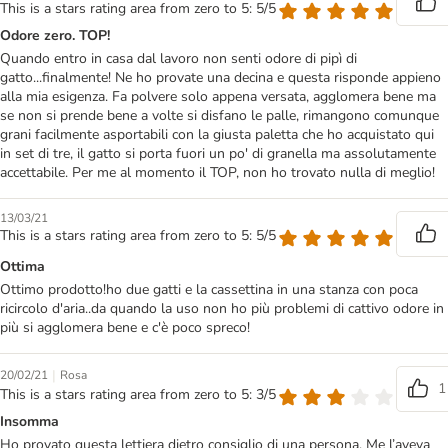
This is a stars rating area from zero to 5: 5/5
Odore zero. TOP!
Quando entro in casa dal lavoro non senti odore di pipì di
gatto...finalmente! Ne ho provate una decina e questa risponde appieno
alla mia esigenza. Fa polvere solo appena versata, agglomera bene ma
se non si prende bene a volte si disfano le palle, rimangono comunque
grani facilmente asportabili con la giusta paletta che ho acquistato qui
in set di tre, il gatto si porta fuori un po' di granella ma assolutamente
accettabile. Per me al momento il TOP, non ho trovato nulla di meglio!
13/03/21
This is a stars rating area from zero to 5: 5/5
Ottima
Ottimo prodotto!ho due gatti e la cassettina in una stanza con poca
ricircolo d'aria..da quando la uso non ho più problemi di cattivo odore in
più si agglomera bene e c'è poco spreco!
|
20/02/21
Rosa
1
This is a stars rating area from zero to 5: 3/5
Insomma
Ho provato questa lettiera dietro consiglio di una persona. Me l’aveva