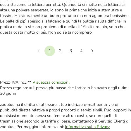
descritta come la lettiera perfetta. Quando la si mette nella lettiera si
alza una polvere esagerata, io sono la prima che inizia a starnutire e
tossire. Ha sicuramente un buon profumo ma non aglomera benissimo.
Le palle di pipì spesso si sfaldano e quindi la pulizia risulta difficile. In
pratica m da lo stesso problema di quella di 1€ all’eurospin, solo che
questa costa molto di più. Non so se la ricomprerò
1
2
3
4
Precedente
Continua
Prezzi IVA incl. **
Visualizza condizioni.
Prezzo regolare = il prezzo più basso che l'articolo ha avuto negli ultimi
30 giorni
zooplus ha il diritto di utilizzare il tuo indirizzo e-mail per l'invio di
pubblicità diretta relativa a propri prodotti o servizi simili. Puoi opporti in
qualsiasi momento senza sostenere alcun costo, se non quelli di
trasmissione secondo le tariffe di base, contattando il Servizio Clienti di
zooplus. Per maggiori informazioni:
Informativa sulla Privacy