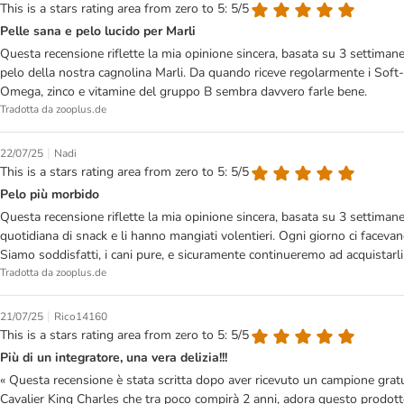
This is a stars rating area from zero to 5: 5/5
Pelle sana e pelo lucido per Marli
Questa recensione riflette la mia opinione sincera, basata su 3 settimane
pelo della nostra cagnolina Marli. Da quando riceve regolarmente i Soft-C
Omega, zinco e vitamine del gruppo B sembra davvero farle bene.
Tradotta da zooplus.de
|
22/07/25
Nadi
This is a stars rating area from zero to 5: 5/5
Pelo più morbido
Questa recensione riflette la mia opinione sincera, basata su 3 settimane
quotidiana di snack e li hanno mangiati volentieri. Ogni giorno ci facev
Siamo soddisfatti, i cani pure, e sicuramente continueremo ad acquistarli
Tradotta da zooplus.de
|
21/07/25
Rico14160
This is a stars rating area from zero to 5: 5/5
Più di un integratore, una vera delizia!!!
« Questa recensione è stata scritta dopo aver ricevuto un campione gratui
Cavalier King Charles che tra poco compirà 2 anni, adora questo prodotto.