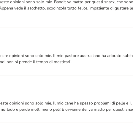
Queste opinioni sono solo mie. Bandit va matto per questi snack, che son
Appena vede il sacchetto, scodinzola tutto felice, impaziente di gustare 
ueste opinioni sono solo mie. Il mio pastore australiano ha adorato subi
ndi non si prende il tempo di masticarli.
ueste opinioni sono solo mie. Il mio cane ha spesso problemi di pelle e 
 morbido e perde molti meno peli! E ovviamente, va matto per questi snac