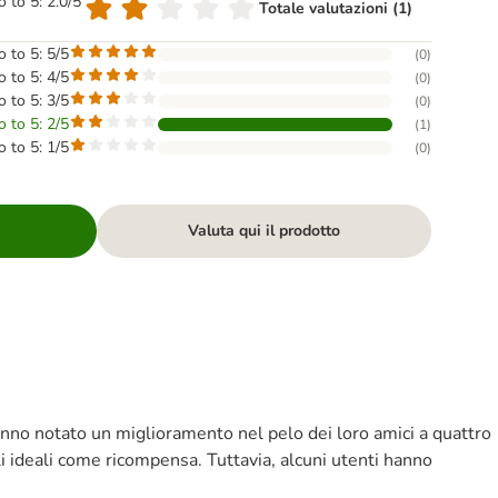
o to 5: 2.0/5
Totale valutazioni (1)
o to 5: 5/5
(
0
)
o to 5: 4/5
(
0
)
o to 5: 3/5
(
0
)
o to 5: 2/5
(
1
)
o to 5: 1/5
(
0
)
Valuta qui il prodotto
anno notato un miglioramento nel pelo dei loro amici a quattro
i ideali come ricompensa. Tuttavia, alcuni utenti hanno