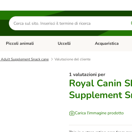
Cerca
prodotti
Piccoli animali
Uccelli
Acquaristica
Apri Menu Categoria: Diete e antiparassitari
Apri Menu Categoria: Piccoli animali
Apri Menu Categoria: U
s Adult Supplement Snack cane
Valutazione del cliente
1 valutazioni per
Royal Canin S
Supplement S
Carica l'immagine prodotto