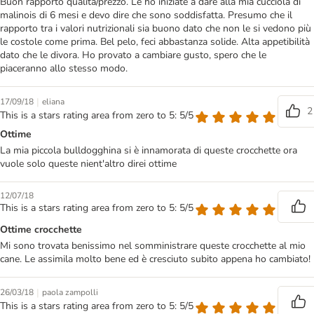
Buon rapporto qualità/prezzo. Le ho iniziate a dare alla mia cucciola di
malinois di 6 mesi e devo dire che sono soddisfatta. Presumo che il
rapporto tra i valori nutrizionali sia buono dato che non le si vedono più
le costole come prima. Bel pelo, feci abbastanza solide. Alta appetibilità
dato che le divora. Ho provato a cambiare gusto, spero che le
piaceranno allo stesso modo.
|
17/09/18
eliana
2
This is a stars rating area from zero to 5: 5/5
Ottime
La mia piccola bulldogghina si è innamorata di queste crocchette ora
vuole solo queste nient'altro direi ottime
12/07/18
This is a stars rating area from zero to 5: 5/5
Ottime crocchette
Mi sono trovata benissimo nel somministrare queste crocchette al mio
cane. Le assimila molto bene ed è cresciuto subito appena ho cambiato!
|
26/03/18
paola zampolli
This is a stars rating area from zero to 5: 5/5