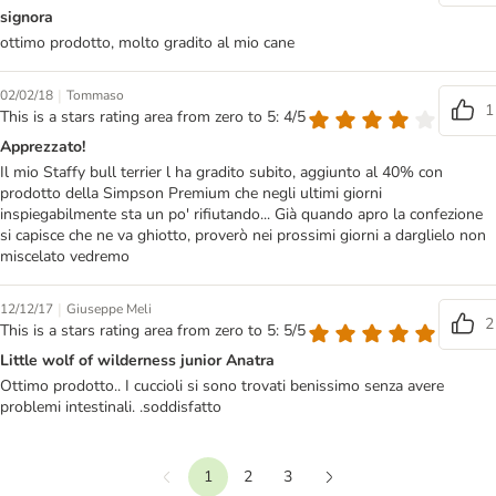
signora
ottimo prodotto, molto gradito al mio cane
|
02/02/18
Tommaso
1
This is a stars rating area from zero to 5: 4/5
Apprezzato!
Il mio Staffy bull terrier l ha gradito subito, aggiunto al 40% con
prodotto della Simpson Premium che negli ultimi giorni
inspiegabilmente sta un po' rifiutando... Già quando apro la confezione
si capisce che ne va ghiotto, proverò nei prossimi giorni a darglielo non
miscelato vedremo
|
12/12/17
Giuseppe Meli
2
This is a stars rating area from zero to 5: 5/5
Little wolf of wilderness junior Anatra
Ottimo prodotto.. I cuccioli si sono trovati benissimo senza avere
problemi intestinali. .soddisfatto
1
2
3
Precedente
Continua