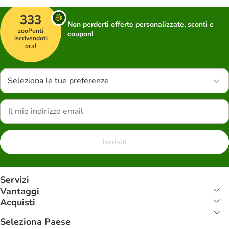
333
Non perderti offerte personalizzate, sconti e
zooPunti
coupon!
iscrivendoti
ora!
Seleziona le tue preferenze
Iscriviti
Servizi
Vantaggi
Acquisti
Seleziona Paese