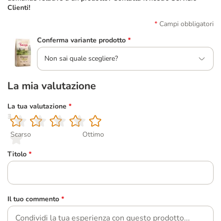
Clienti!
Campi obbligatori
Conferma variante prodotto
*
Non sai quale scegliere?
La mia valutazione
La tua valutazione
*
1
2
3
4
5
Scarso
Ottimo
Titolo
*
Il tuo commento
*