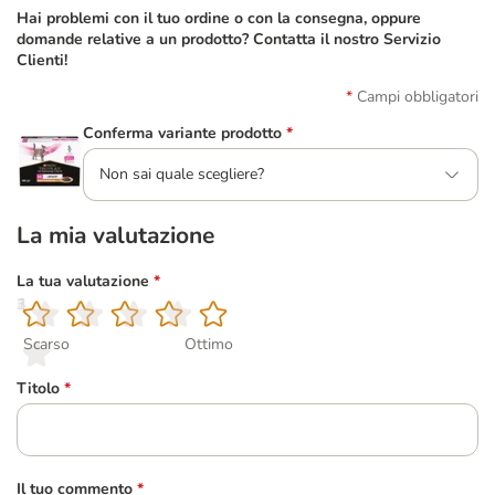
Hai problemi con il tuo ordine o con la consegna, oppure
domande relative a un prodotto? Contatta il nostro Servizio
Clienti!
Campi obbligatori
Conferma variante prodotto
*
Non sai quale scegliere?
La mia valutazione
La tua valutazione
*
1
2
3
4
5
Scarso
Ottimo
Titolo
*
Il tuo commento
*