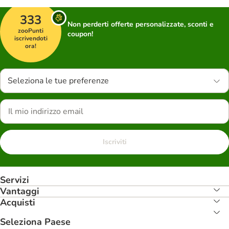
333
Non perderti offerte personalizzate, sconti e
zooPunti
coupon!
iscrivendoti
ora!
Seleziona le tue preferenze
Iscriviti
Servizi
Vantaggi
Acquisti
Seleziona Paese