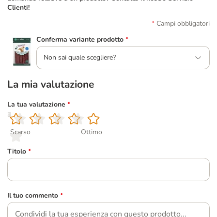
Clienti!
Campi obbligatori
Conferma variante prodotto
*
Non sai quale scegliere?
La mia valutazione
La tua valutazione
*
1
2
3
4
5
Scarso
Ottimo
Titolo
*
Il tuo commento
*