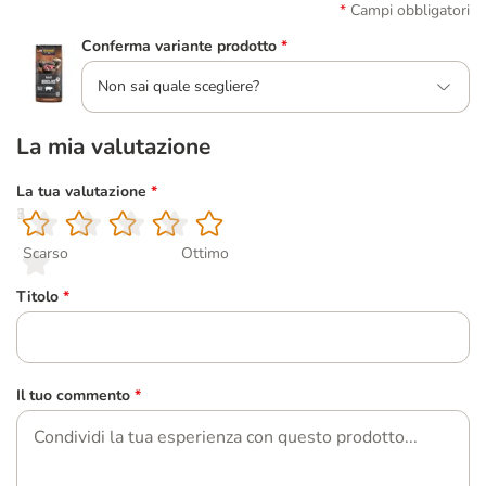
Campi obbligatori
Conferma variante prodotto
*
Non sai quale scegliere?
La mia valutazione
La tua valutazione
*
1
2
3
4
5
Scarso
Ottimo
Titolo
*
Il tuo commento
*