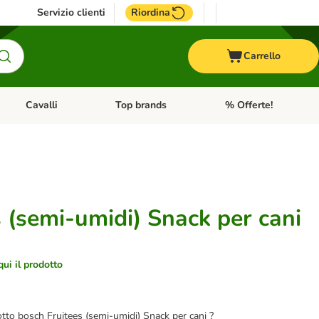
Servizio clienti
Riordina
Carrello
Cavalli
Top brands
% Offerte!
ccelli
Apri Menu Categoria: Acquaristica
Apri Menu Categoria: Cavalli
Apri Menu Categoria: T
 (semi-umidi) Snack per cani
qui il prodotto
dotto bosch Fruitees (semi-umidi) Snack per cani ?