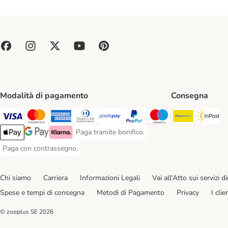
Modalità di pagamento
Consegna
Poste Ital
In
Paga con Visa. Payment Method
Paga con Mastercard. Payment Method
Paga con American Express. Payment Method
Paga con Diners Club. Payment Method
Paga con Postepay. Payment Method
Paga con PayPal. Payment Meth
Paga con Maestro. Paym
Paga tramite bonifico.
Paga tramite bonifico. Payment Method
Apple Pay Payment Method
Google Pay Payment Method
Klarna Payment Method
Paga con contrassegno.
Paga con contrassegno. Payment Method
Chi siamo
Carriera
Informazioni Legali
Vai all'Atto sui servizi dig
Spese e tempi di consegna
Metodi di Pagamento
Privacy
I cli
© zooplus SE
2026