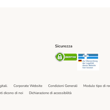
Sicurezza
iane. Shipping Method
Post. Shipping Method
Security
Securit
od
ent Method
itali.
Corporate Website
Condizioni Generali
Modulo tipo di r
enti dicono di noi
Dichiarazione di accessibilità