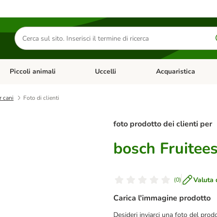
Cerca
prodotti
Piccoli animali
Uccelli
Acquaristica
Apri Menu Categoria: Diete e antiparassitari
Apri Menu Categoria: Piccoli animali
Apri Menu Categoria: U
r cani
Foto di clienti
foto prodotto dei clienti per
bosch Fruitees
Valuta 
(
0
)
Carica l'immagine prodotto
Desideri inviarci una foto del pro