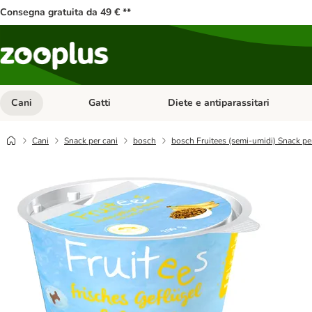
Consegna gratuita da 49 € **
Cani
Gatti
Diete e antiparassitari
Apri Menu Categoria: Cani
Apri Menu Categoria: Gatti
Cani
Snack per cani
bosch
bosch Fruitees (semi-umidi) Snack pe