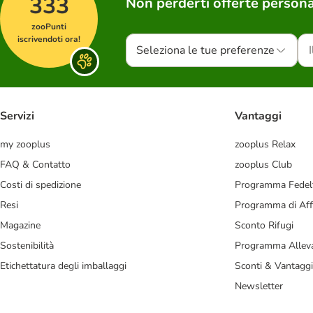
333
Non perderti offerte persona
zooPunti
iscrivendoti ora!
Seleziona le tue preferenze
Servizi
Vantaggi
my zooplus
zooplus Relax
FAQ & Contatto
zooplus Club
Costi di spedizione
Programma Fedel
Resi
Programma di Affi
Magazine
Sconto Rifugi
Sostenibilità
Programma Alleva
Etichettatura degli imballaggi
Sconti & Vantaggi
Newsletter