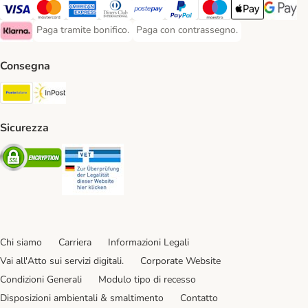
Paga con Visa. Payment Method
Paga con Mastercard. Payment Method
Paga con American Express. Payment Method
Paga con Diners Club. Payment Method
Paga con Postepay. Payment Method
Paga con PayPal. Payment Meth
Paga con Maestro. Paym
Apple Pay Payme
Google P
Paga tramite bonifico.
Paga con contrassegno.
Paga tramite bonifico. Payment Method
Paga con contrassegno. Payment Meth
Klarna Payment Method
Consegna
Poste Italiane. Shipping Method
InPost. Shipping Method
Sicurezza
Security
Security
Chi siamo
Carriera
Informazioni Legali
Vai all'Atto sui servizi digitali.
Corporate Website
Condizioni Generali
Modulo tipo di recesso
Disposizioni ambientali & smaltimento
Contatto