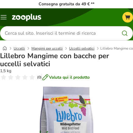
Consegna gratuita da 49 € **
Overview
catalogo
Cerca
prodotti
Uccelli
Mangimi per uccelli
Uccelli selvatici
Lillebro Mangime con
Lillebro Mangime con bacche per
uccelli selvatici
1,5 kg
Valuta qui il prodotto
(
0
)