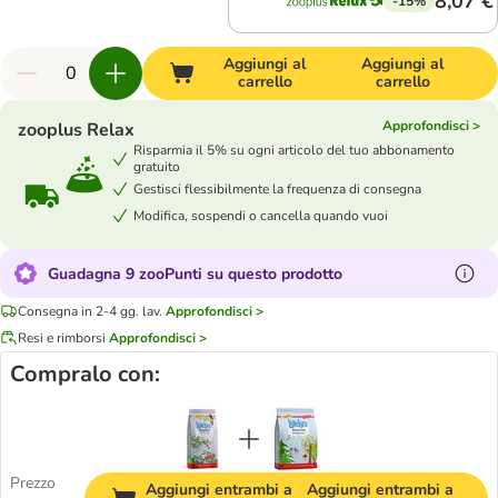
8,07 €
-15%
Aggiungi al
Aggiungi al
carrello
carrello
Approfondisci >
zooplus Relax
Risparmia il 5% su ogni articolo del tuo abbonamento
gratuito
Gestisci flessibilmente la frequenza di consegna
Modifica, sospendi o cancella quando vuoi
Guadagna 9 zooPunti su questo prodotto
Consegna in 2-4 gg. lav.
Approfondisci >
Resi e rimborsi
Approfondisci >
Compralo con:
Prezzo
Aggiungi entrambi a
Aggiungi entrambi a