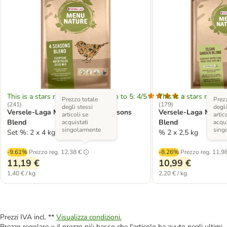
This is a stars rating area from zero to 5: 4/5
This is a stars rating 
Prezzo totale
Prezz
(
241
)
(
179
)
degli stessi
degli
Versele-Laga Menù Nature 4 Seasons
Versele-Laga Menù 
articoli se
artic
Blend
Blend
acquistati
acqui
singolarmente
sing
Set %: 2 x 4 kg
% 2 x 2,5 kg
-9.61%
Prezzo reg.
12,38 €
-8.26%
Prezzo reg.
11,98
11,19 €
10,99 €
1,40 € / kg
2,20 € / kg
Prezzi IVA incl. **
Visualizza condizioni.
Prezzo regolare = il prezzo più basso che l'articolo ha avuto negli ultimi