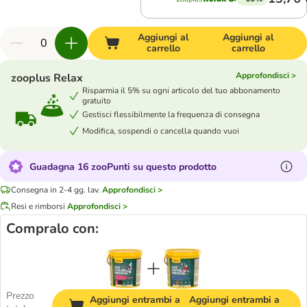
Aggiungi al
Aggiungi al
carrello
carrello
Approfondisci >
zooplus Relax
Risparmia il 5% su ogni articolo del tuo abbonamento
gratuito
Gestisci flessibilmente la frequenza di consegna
Modifica, sospendi o cancella quando vuoi
Guadagna 16 zooPunti su questo prodotto
Consegna in 2-4 gg. lav.
Approfondisci >
Resi e rimborsi
Approfondisci >
Compralo con:
Prezzo
Aggiungi entrambi a
Aggiungi entrambi a