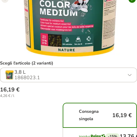
Scegli l'articolo (2 varianti)
3,8 L
1868023.1
16,19 €
4,26 € / l
Consegna
16,19 €
singola
13,76 
-15%