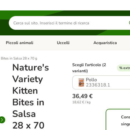
Cerca
prodotti
Piccoli animali
Uccelli
Acquaristica
Apri Menu Categoria: Diete e antiparassitari
Apri Menu Categoria: Piccoli animali
Apri Menu Categoria: U
 Bites in Salsa 28 x 70 g
Nature's
Scegli l'articolo (2
% extr
varianti)
Variety
Pollo
2336318.1
Kitten
36,49 €
Bites in
18,62 € / kg
Salsa
Con
28 x 70
sing