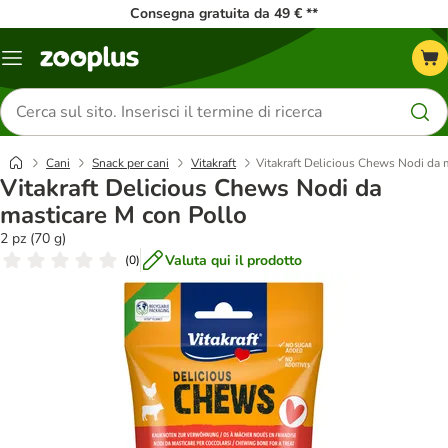
Consegna gratuita da 49 € **
Overview
catalogo
Cerca
prodotti
Cani
Snack per cani
Vitakraft
Vitakraft Delicious Chews Nodi da 
Vitakraft Delicious Chews Nodi da
masticare M con Pollo
2 pz (70 g)
Valuta qui il prodotto
(
0
)