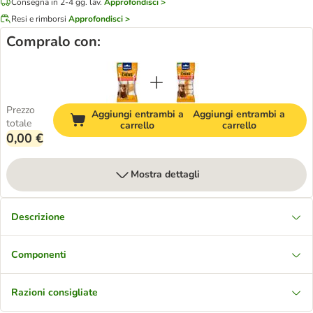
Consegna in 2-4 gg. lav.
Approfondisci >
Resi e rimborsi
Approfondisci >
Compralo con:
Prezzo
Aggiungi entrambi a
Aggiungi entrambi a
totale
carrello
carrello
0,00 €
Mostra dettagli
Descrizione
Componenti
Razioni consigliate