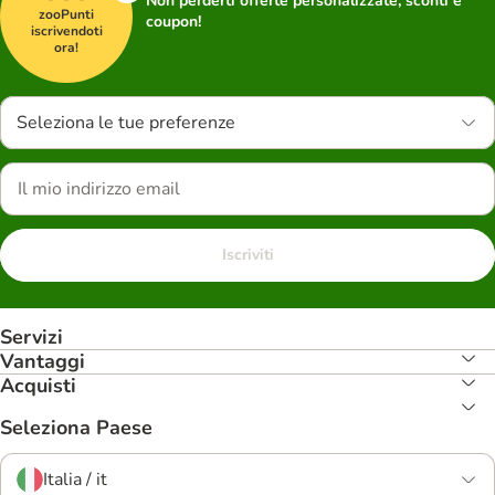
Non perderti offerte personalizzate, sconti e
zooPunti
coupon!
iscrivendoti
ora!
Seleziona le tue preferenze
Iscriviti
Servizi
Vantaggi
Acquisti
Seleziona Paese
Italia / it