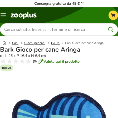
Consegna gratuita da 49 € **
Overview
catalogo
Cerca
prodotti
Cani
Giochi per cani
BARK
Bark Gioco per cane Aringa
Bark Gioco per cane Aringa
ca. L 26 x P 16,4 x H 6,4 cm
Valuta qui il prodotto
(
0
)
nuovo