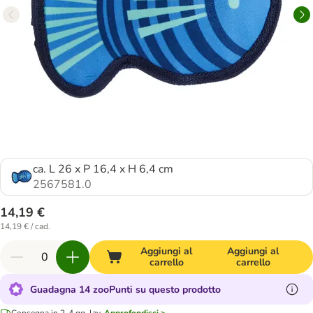
ca. L 26 x P 16,4 x H 6,4 cm
2567581.0
14,19 €
14,19 € / cad.
Aggiungi al
Aggiungi al
carrello
carrello
Guadagna 14 zooPunti su questo prodotto
Consegna in 2-4 gg. lav.
Approfondisci >