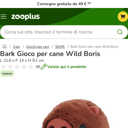
Consegna gratuita da 49 € **
Overview
catalogo
Cerca
prodotti
Cani
Giochi per cani
BARK
Bark Gioco per cane Wild Boris
Bark Gioco per cane Wild Boris
L 21,6 x P 14 x H 9,1 cm
Valuta qui il prodotto
(
0
)
nuovo