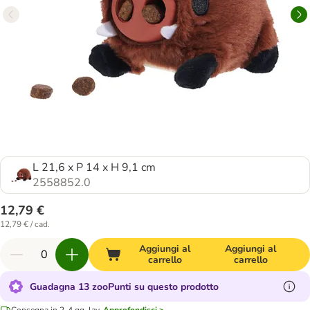
L 21,6 x P 14 x H 9,1 cm
2558852.0
12,79 €
12,79 € / cad.
Aggiungi al
Aggiungi al
carrello
carrello
Guadagna 13 zooPunti su questo prodotto
Consegna in 2-4 gg. lav.
Approfondisci >