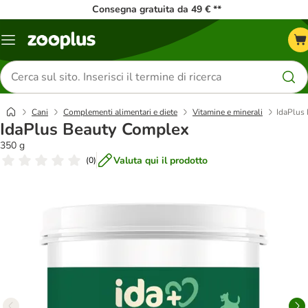
Consegna gratuita da 49 € **
Overview
catalogo
Cerca
prodotti
Cani
Complementi alimentari e diete
Vitamine e minerali
IdaPlus
IdaPlus Beauty Complex
350 g
Valuta qui il prodotto
(
0
)