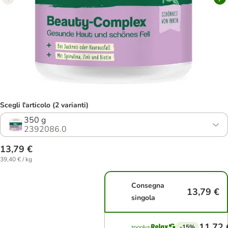
Scegli l'articolo (2 varianti)
350 g
2392086.0
13,79 €
39,40 € / kg
Consegna
13,79 €
singola
11,72 
-15%