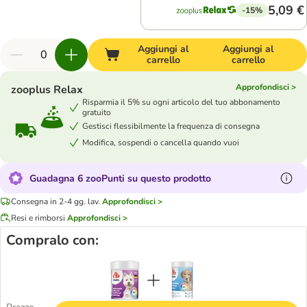
5,09 €
-15%
Aggiungi al
Aggiungi al
carrello
carrello
Approfondisci >
zooplus Relax
Risparmia il 5% su ogni articolo del tuo abbonamento
gratuito
Gestisci flessibilmente la frequenza di consegna
Modifica, sospendi o cancella quando vuoi
Guadagna 6 zooPunti su questo prodotto
Consegna in 2-4 gg. lav.
Approfondisci >
Resi e rimborsi
Approfondisci >
Compralo con: