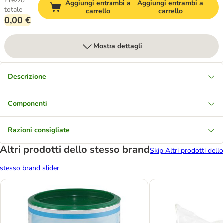
Prezzo
Aggiungi entrambi a
Aggiungi entrambi a
totale
carrello
carrello
0,00 €
Mostra dettagli
Descrizione
Componenti
Razioni consigliate
Altri prodotti dello stesso brand
Skip Altri prodotti dello
stesso brand slider