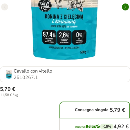
Cavallo con vitello
2510267.1
5,79 €
11,58 € / kg
5,79 €
Consegna singola
4,92 €
-15%