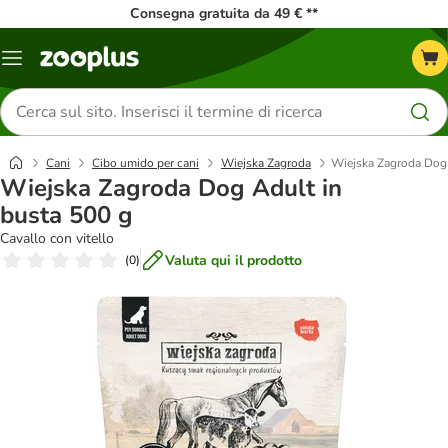
Consegna gratuita da 49 € **
Overview
catalogo
Cerca
prodotti
Cani
Cibo umido per cani
Wiejska Zagroda
Wiejska Zagroda Dog 
Wiejska Zagroda Dog Adult in
busta 500 g
Cavallo con vitello
Valuta qui il prodotto
(
0
)