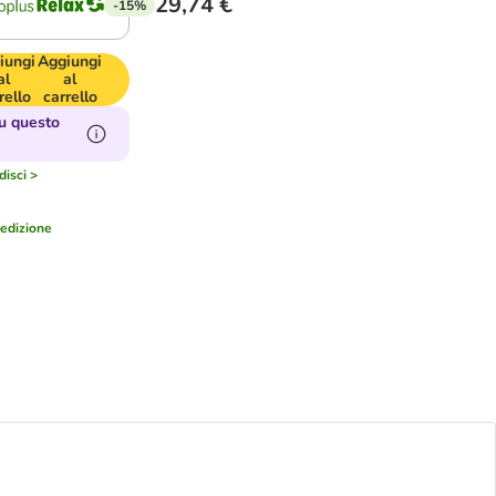
29,74 €
-15%
iungi
Aggiungi
al
al
rello
carrello
u questo
isci >
edizione