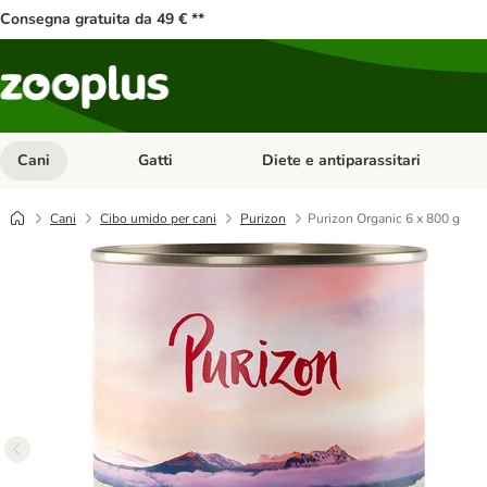
Consegna gratuita da 49 € **
Cani
Gatti
Diete e antiparassitari
Apri Menu Categoria: Cani
Apri Menu Categoria: Gatti
Cani
Cibo umido per cani
Purizon
Purizon Organic 6 x 800 g