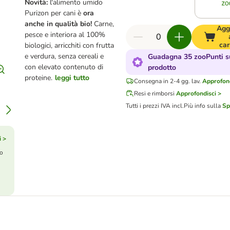
Novità:
l'alimento umido
Purizon per cani è
ora
anche in qualità bio!
Carne,
Agg
pesce e interiora al 100%
car
biologici, arricchiti con frutta
e verdura, senza cereali e
Guadagna 35 zooPunti s
con elevato contenuto di
prodotto
proteine.
leggi tutto
Consegna in 2-4 gg. lav.
Approfond
Resi e rimborsi
Approfondisci >
Tutti i prezzi IVA incl.
Più info sulla
Sp
i >
to