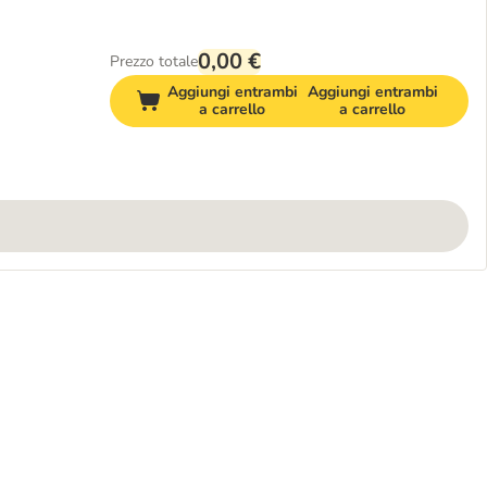
0,00 €
Prezzo totale
Aggiungi entrambi
Aggiungi entrambi
a carrello
a carrello