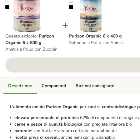
Purizon Organic 6 x 800 g
Purizon Organic 6 x 400 g
Questo articolo
:
Purizon
Purizon Organic 6 x 400 g
Organic 6 x 800 g
Salmone e Pollo con Spinaci
Anatra e Pollo con Zucchini
Descrizione
Componenti
Razioni consigliate
L'alimento umido Purizon Organic per cani si contraddistingue pe
elevata percentuale di proteine:
62% di componenti di origine 
carne e pesce di qualità biologica
con pregiate interiora bio
naturale:
con frutta e verdura coltivate naturalmente
ricetta priva di cereali:
anche per i cani più sensibili