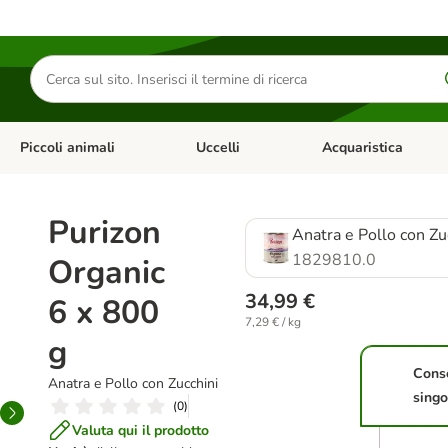
Cerca
prodotti
Piccoli animali
Uccelli
Acquaristica
Apri Menu Categoria: Diete e antiparassitari
Apri Menu Categoria: Piccoli animali
Apri Menu Categoria: U
Purizon
Anatra e Pollo con Zu
1829810.0
Organic
34,99 €
6 x 800
7,29 € / kg
g
Cons
Anatra e Pollo con Zucchini
singo
(
0
)
Valuta qui il prodotto