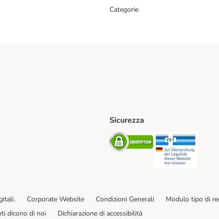
Categorie
Sicurezza
iane. Shipping Method
Post. Shipping Method
Security
Securit
od
ent Method
itali.
Corporate Website
Condizioni Generali
Modulo tipo di r
enti dicono di noi
Dichiarazione di accessibilità