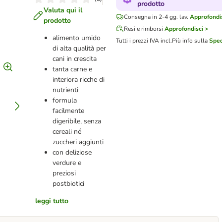
prodotto
Valuta qui il
Consegna in 2-4 gg. lav.
Approfondis
prodotto
Resi e rimborsi
Approfondisci >
alimento umido
Tutti i prezzi IVA incl.
Più info sulla
Sped
di alta qualità per
cani in crescita
tanta carne e
interiora ricche di
nutrienti
formula
facilmente
digeribile, senza
cereali né
zuccheri aggiunti
con deliziose
verdure e
preziosi
postbiotici
leggi tutto