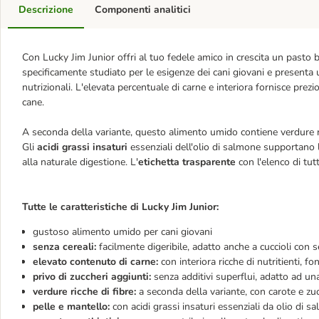
Descrizione
Componenti analitici
Con Lucky Jim Junior offri al tuo fedele amico in crescita un pasto
specificamente studiato per le esigenze dei cani giovani e presenta 
nutrizionali. L'elevata percentuale di carne e interiora fornisce prezi
cane.
A seconda della variante, questo alimento umido contiene verdure ric
Gli
acidi grassi insaturi
essenziali dell'olio di salmone supportano l
alla naturale digestione. L'
etichetta trasparente
con l'elenco di
tut
Tutte le caratteristiche di Lucky Jim Junior:
gustoso alimento umido per cani giovani
senza cereali:
facilmente digeribile, adatto anche a cuccioli con se
elevato contenuto di carne:
con interiora ricche di nutritienti, f
privo di zuccheri aggiunti:
senza additivi superflui, adatto ad u
verdure ricche di fibre:
a seconda della variante, con carote e zuc
pelle e mantello:
con acidi grassi insaturi essenziali da olio di sa