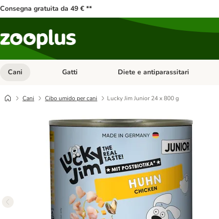
Consegna gratuita da 49 € **
Cani
Gatti
Diete e antiparassitari
Apri Menu Categoria: Cani
Apri Menu Categoria: Gatti
Cani
Cibo umido per cani
Lucky Jim Junior 24 x 800 g