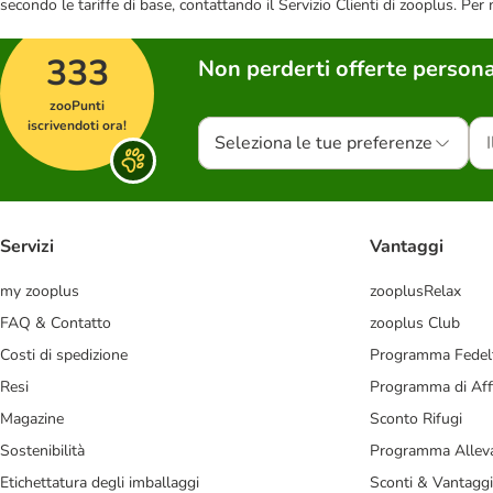
secondo le tariffe di base, contattando il Servizio Clienti di zooplus. Per
333
Non perderti offerte persona
zooPunti
iscrivendoti ora!
Seleziona le tue preferenze
Servizi
Vantaggi
my zooplus
zooplusRelax
FAQ & Contatto
zooplus Club
Costi di spedizione
Programma Fedel
Resi
Programma di Affi
Magazine
Sconto Rifugi
Sostenibilità
Programma Alleva
Etichettatura degli imballaggi
Sconti & Vantaggi