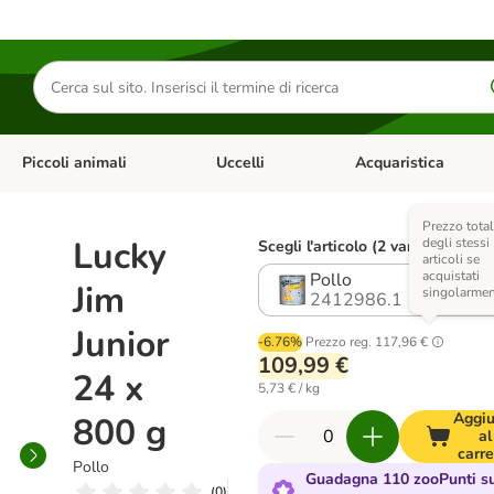
Cerca
prodotti
Piccoli animali
Uccelli
Acquaristica
Apri Menu Categoria: Diete e antiparassitari
Apri Menu Categoria: Piccoli animali
Apri Menu Categoria: U
Prezzo tota
Lucky
degli stessi
Scegli l'articolo (2 varianti)
articoli se
acquistati
Pollo
Jim
singolarmen
2412986.1
Junior
-6.76%
Prezzo reg.
117,96 €
109,99 €
24 x
5,73 € / kg
Aggiu
800 g
al
carre
Pollo
Guadagna 110 zooPunti s
(
0
)