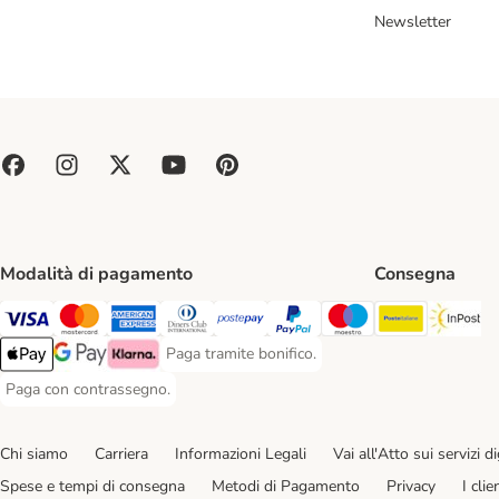
Newsletter
Modalità di pagamento
Consegna
Poste Ital
In
Paga con Visa. Payment Method
Paga con Mastercard. Payment Method
Paga con American Express. Payment Method
Paga con Diners Club. Payment Method
Paga con Postepay. Payment Method
Paga con PayPal. Payment Meth
Paga con Maestro. Paym
Paga tramite bonifico.
Paga tramite bonifico. Payment Method
Apple Pay Payment Method
Google Pay Payment Method
Klarna Payment Method
Paga con contrassegno.
Paga con contrassegno. Payment Method
Chi siamo
Carriera
Informazioni Legali
Vai all'Atto sui servizi dig
Spese e tempi di consegna
Metodi di Pagamento
Privacy
I cli