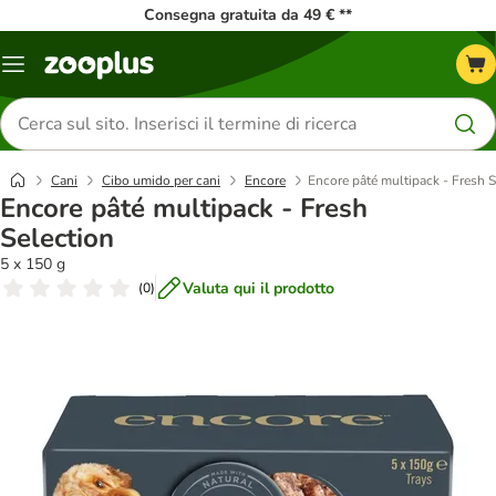
Consegna gratuita da 49 € **
Overview
catalogo
Cerca
prodotti
Cani
Cibo umido per cani
Encore
Encore pâté multipack - Fresh S
Encore pâté multipack - Fresh
Selection
5 x 150 g
Valuta qui il prodotto
(
0
)