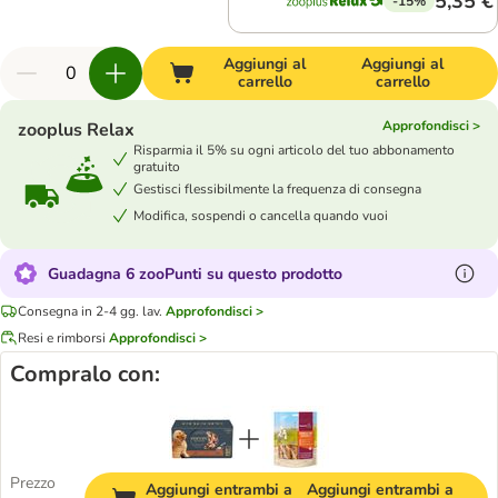
5,35 €
-15%
Aggiungi al
Aggiungi al
carrello
carrello
Approfondisci >
zooplus Relax
Risparmia il 5% su ogni articolo del tuo abbonamento
gratuito
Gestisci flessibilmente la frequenza di consegna
Modifica, sospendi o cancella quando vuoi
Guadagna 6 zooPunti su questo prodotto
Consegna in 2-4 gg. lav.
Approfondisci >
Resi e rimborsi
Approfondisci >
Compralo con:
Prezzo
Aggiungi entrambi a
Aggiungi entrambi a