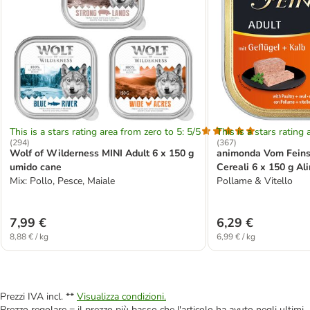
This is a stars rating area from zero to 5: 5/5
This is a stars rating 
(
294
)
(
367
)
Wolf of Wilderness MINI Adult 6 x 150 g
animonda Vom Feins
umido cane
Cereali 6 x 150 g Al
Mix: Pollo, Pesce, Maiale
cane
Pollame & Vitello
7,99 €
6,29 €
8,88 € / kg
6,99 € / kg
Prezzi IVA incl. **
Visualizza condizioni.
Prezzo regolare = il prezzo più basso che l'articolo ha avuto negli ultimi