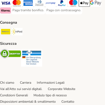
Paga con Visa. Payment Method
Paga con Mastercard. Payment Method
Paga con American Express. Payment Method
Paga con Diners Club. Payment Method
Paga con Postepay. Payment Method
Paga con PayPal. Payment Meth
Paga con Maestro. Paym
Apple Pay Payme
Google P
Paga tramite bonifico.
Paga con contrassegno.
Paga tramite bonifico. Payment Method
Paga con contrassegno. Payment Meth
Klarna Payment Method
Consegna
Poste Italiane. Shipping Method
InPost. Shipping Method
Sicurezza
Security
Security
Chi siamo
Carriera
Informazioni Legali
Vai all'Atto sui servizi digitali.
Corporate Website
Condizioni Generali
Modulo tipo di recesso
Disposizioni ambientali & smaltimento
Contatto