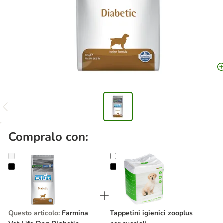
Compralo con:
Farmina Vet Life Dog Diabetic
Tappetini igienici zooplus per cuccio
Questo articolo
:
Farmina
Tappetini igienici zooplus