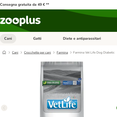
Consegna gratuita da 49 € **
Cani
Gatti
Diete e antiparassitari
Apri Menu Categoria: Cani
Apri Menu Categoria: Gatti
Cani
Crocchette per cani
Farmina
Farmina Vet Life Dog Diabetic