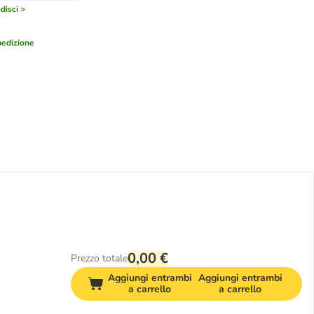
disci >
edizione
0,00 €
Prezzo totale
Aggiungi entrambi
Aggiungi entrambi
a carrello
a carrello