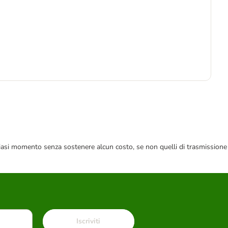
Pre
7
5,9
 qualsiasi momento senza sostenere alcun costo, se non quelli di trasmissione
Iscriviti